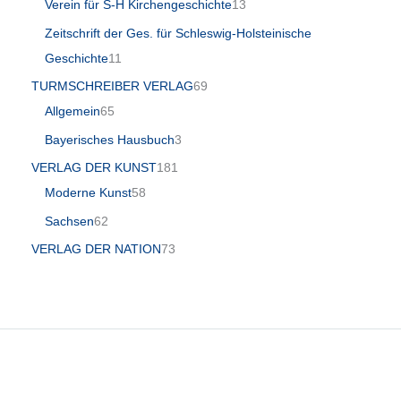
Verein für S-H Kirchengeschichte
13
Zeitschrift der Ges. für Schleswig-Holsteinische
Geschichte
11
TURMSCHREIBER VERLAG
69
Allgemein
65
Bayerisches Hausbuch
3
VERLAG DER KUNST
181
Moderne Kunst
58
Sachsen
62
VERLAG DER NATION
73