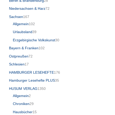
Berlin & Brandenburg
28
Niedersachsen & Harz
72
Sachsen
167
Allgemein
102
Urlaubsland
39
Erzgebirgische Volkskunst
30
Bayern & Franken
102
Ostpreußen
72
Schlesien
17
HAMBURGER LESEHEFTE
176
Hamburger Lesehefte PLUS
35
HUSUM VERLAG
1350
Allgemein
2
Chroniken
29
Hausbücher
15