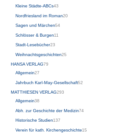
Kleine Städte-ABCs
43
Nordfriesland im Roman
20
Sagen und Märchen
54
Schlösser & Burgen
11
Stadt-Lesebücher
23
Weihnachtsgeschichten
25
HANSA VERLAG
79
Allgemein
27
Jahrbuch Karl-May-Gesellschaft
52
MATTHIESEN VERLAG
293
Allgemein
38
Abh. zur Geschichte der Medizin
74
Historische Studien
137
Verein für kath. Kirchengeschichte
15