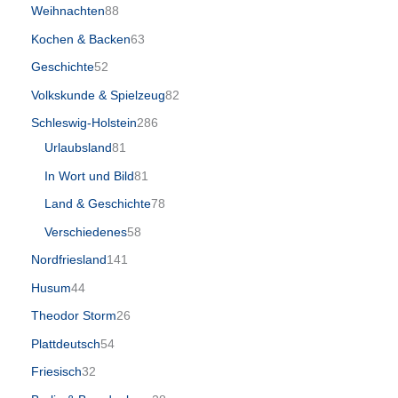
Weihnachten
88
Kochen & Backen
63
Geschichte
52
Volkskunde & Spielzeug
82
Schleswig-Holstein
286
Urlaubsland
81
In Wort und Bild
81
Land & Geschichte
78
Verschiedenes
58
Nordfriesland
141
Husum
44
Theodor Storm
26
Plattdeutsch
54
Friesisch
32