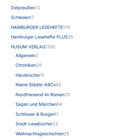
Ostpreußen
72
Schlesien
17
HAMBURGER LESEHEFTE
176
Hamburger Lesehefte PLUS
35
HUSUM VERLAG
1350
Allgemein
2
Chroniken
29
Hausbücher
15
Kleine Städte-ABCs
43
Nordfriesland im Roman
20
Sagen und Märchen
54
Schlösser & Burgen
11
Stadt-Lesebücher
23
Weihnachtsgeschichten
25