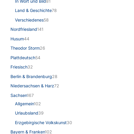
In Wort und Bild
81
Land & Geschichte
78
Verschiedenes
58
Nordfriesland
141
Husum
44
Theodor Storm
26
Plattdeutsch
54
Friesisch
32
Berlin & Brandenburg
28
Niedersachsen & Harz
72
Sachsen
167
Allgemein
102
Urlaubsland
39
Erzgebirgische Volkskunst
30
Bayern & Franken
102