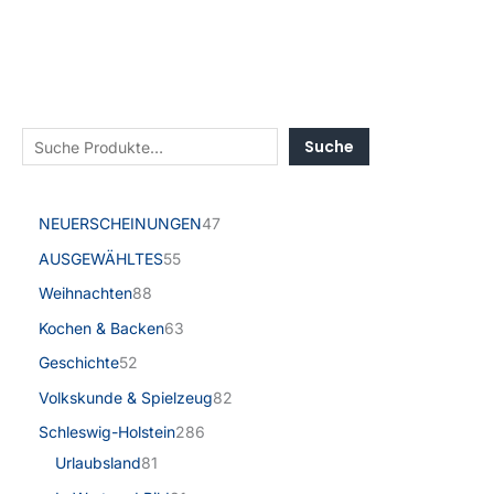
Suche
NEUERSCHEINUNGEN
47
AUSGEWÄHLTES
55
Weihnachten
88
Kochen & Backen
63
Geschichte
52
Volkskunde & Spielzeug
82
Schleswig-Holstein
286
Urlaubsland
81