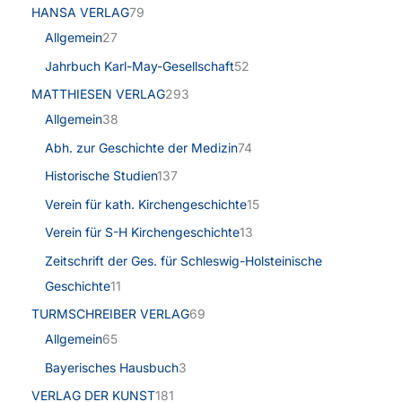
HANSA VERLAG
79
Allgemein
27
Jahrbuch Karl-May-Gesellschaft
52
MATTHIESEN VERLAG
293
Allgemein
38
Abh. zur Geschichte der Medizin
74
Historische Studien
137
Verein für kath. Kirchengeschichte
15
Verein für S-H Kirchengeschichte
13
Zeitschrift der Ges. für Schleswig-Holsteinische
Geschichte
11
TURMSCHREIBER VERLAG
69
Allgemein
65
Bayerisches Hausbuch
3
VERLAG DER KUNST
181