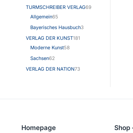
TURMSCHREIBER VERLAG
69
Allgemein
65
Bayerisches Hausbuch
3
VERLAG DER KUNST
181
Moderne Kunst
58
Sachsen
62
VERLAG DER NATION
73
Homepage
Shop 