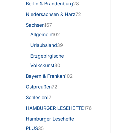
Berlin & Brandenburg
28
Niedersachsen & Harz
72
Sachsen
167
Allgemein
102
Urlaubsland
39
Erzgebirgische
Volkskunst
30
Bayern & Franken
102
Ostpreußen
72
Schlesien
17
HAMBURGER LESEHEFTE
176
Hamburger Lesehefte
PLUS
35