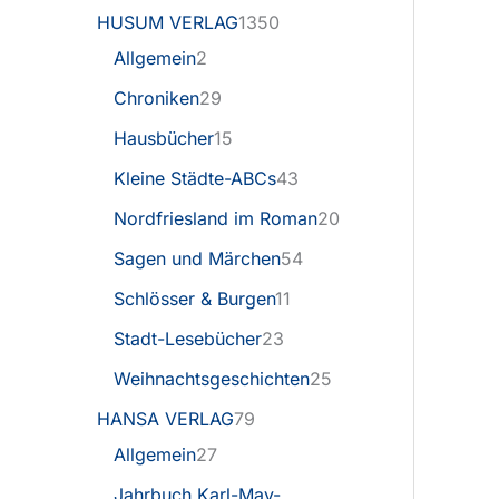
HUSUM VERLAG
1350
Allgemein
2
Chroniken
29
Hausbücher
15
Kleine Städte-ABCs
43
Nordfriesland im Roman
20
Sagen und Märchen
54
Schlösser & Burgen
11
Stadt-Lesebücher
23
Weihnachtsgeschichten
25
HANSA VERLAG
79
Allgemein
27
Jahrbuch Karl-May-