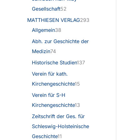
Gesellschaft
52
MATTHIESEN VERLAG
293
Allgemein
38
Abh. zur Geschichte der
Medizin
74
Historische Studien
137
Verein für kath.
Kirchengeschichte
15
Verein für S-H
Kirchengeschichte
13
Zeitschrift der Ges. für
Schleswig-Holsteinische
Geschichte
11