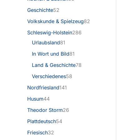
Geschichte
52
Volkskunde & Spielzeug
82
Schleswig-Holstein
286
Urlaubsland
81
In Wort und Bild
81
Land & Geschichte
78
Verschiedenes
58
Nordfriesland
141
Husum
44
Theodor Storm
26
Plattdeutsch
54
Friesisch
32