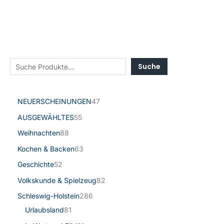
Suche
NEUERSCHEINUNGEN
47
AUSGEWÄHLTES
55
Weihnachten
88
Kochen & Backen
63
Geschichte
52
Volkskunde & Spielzeug
82
Schleswig-Holstein
286
Urlaubsland
81