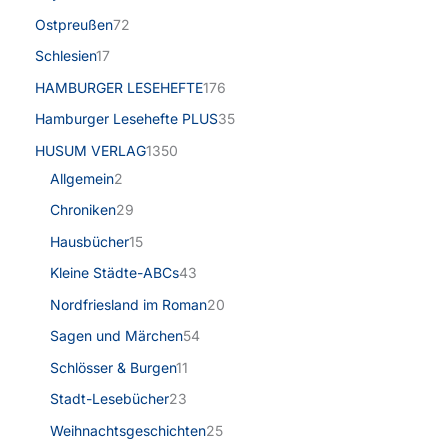
Ostpreußen
72
Schlesien
17
HAMBURGER LESEHEFTE
176
Hamburger Lesehefte PLUS
35
HUSUM VERLAG
1350
Allgemein
2
Chroniken
29
Hausbücher
15
Kleine Städte-ABCs
43
Nordfriesland im Roman
20
Sagen und Märchen
54
Schlösser & Burgen
11
Stadt-Lesebücher
23
Weihnachtsgeschichten
25