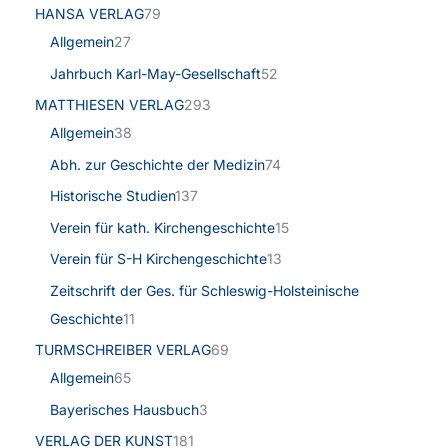
HANSA VERLAG
79
Allgemein
27
Jahrbuch Karl-May-Gesellschaft
52
MATTHIESEN VERLAG
293
Allgemein
38
Abh. zur Geschichte der Medizin
74
Historische Studien
137
Verein für kath. Kirchengeschichte
15
Verein für S-H Kirchengeschichte
13
Zeitschrift der Ges. für Schleswig-Holsteinische
Geschichte
11
TURMSCHREIBER VERLAG
69
Allgemein
65
Bayerisches Hausbuch
3
VERLAG DER KUNST
181