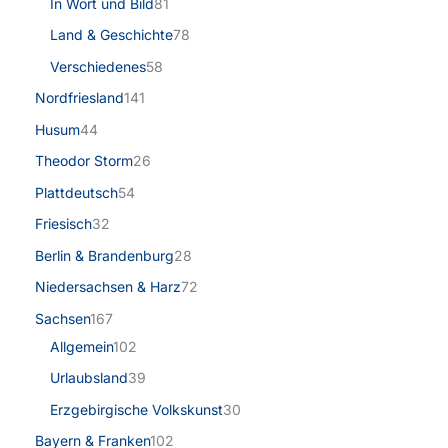
In Wort und Bild
81
Land & Geschichte
78
Verschiedenes
58
Nordfriesland
141
Husum
44
Theodor Storm
26
Plattdeutsch
54
Friesisch
32
Berlin & Brandenburg
28
Niedersachsen & Harz
72
Sachsen
167
Allgemein
102
Urlaubsland
39
Erzgebirgische Volkskunst
30
Bayern & Franken
102