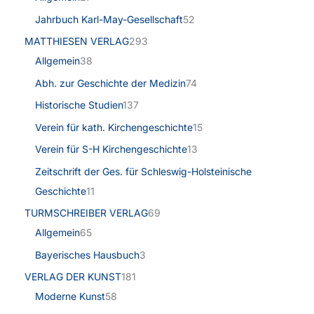
Jahrbuch Karl-May-Gesellschaft
52
MATTHIESEN VERLAG
293
Allgemein
38
Abh. zur Geschichte der Medizin
74
Historische Studien
137
Verein für kath. Kirchengeschichte
15
Verein für S-H Kirchengeschichte
13
Zeitschrift der Ges. für Schleswig-Holsteinische
Geschichte
11
TURMSCHREIBER VERLAG
69
Allgemein
65
Bayerisches Hausbuch
3
VERLAG DER KUNST
181
Moderne Kunst
58