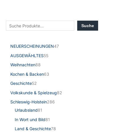
Suche
NEUERSCHEINUNGEN
47
AUSGEWÄHLTES
55
Weihnachten
88
Kochen & Backen
63
Geschichte
52
Volkskunde & Spielzeug
82
Schleswig-Holstein
286
Urlaubsland
81
In Wort und Bild
81
Land & Geschichte
78