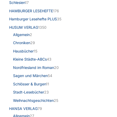
Schlesien
17
HAMBURGER LESEHEFTE
176
Hamburger Lesehefte PLUS
35
HUSUM VERLAG
1350
Allgemein
2
Chroniken
29
Hausbücher
15
Kleine Städte-ABCs
43
Nordfriesland im Roman
20
Sagen und Märchen
54
Schlösser & Burgen
11
Stadt-Lesebücher
23
Weihnachtsgeschichten
25
HANSA VERLAG
79
Allgemein
27