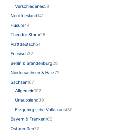
Verschiedenes
58
Nordfriesland
141
Husum
44
Theodor Storm
26
Plattdeutsch
54
Friesisch
32
Berlin & Brandenburg
28
Niedersachsen & Harz
72
Sachsen
167
Allgemein
102
Urlaubsland
39
Erzgebirgische Volkskunst
30
Bayern & Franken
102
Ostpreußen
72