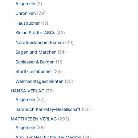
Allgemein
2
Chroniken
29
Hausbücher
15
Kleine Städte-ABCs
43
Nordfriesland im Roman
20
Sagen und Märchen
54
Schlösser & Burgen
11
Stadt-Lesebücher
23
Weihnachtsgeschichten
25
HANSA VERLAG
79
Allgemein
27
Jahrbuch Karl-May-Gesellschaft
52
MATTHIESEN VERLAG
293
Allgemein
38
Abh. zur Geschichte der Medizin
74