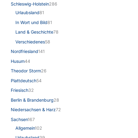
Schleswig-Holstein
286
Urlaubsland
81
In Wort und Bild
81
Land & Geschichte
78
Verschiedenes
58
Nordfriesland
141
Husum
44
Theodor Storm
26
Plattdeutsch
54
Friesisch
32
Berlin & Brandenburg
28
Niedersachsen & Harz
72
Sachsen
167
Allgemein
102
Urlaubsland
39