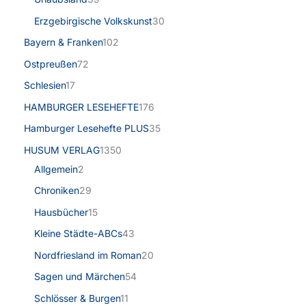
Erzgebirgische Volkskunst
30
Bayern & Franken
102
Ostpreußen
72
Schlesien
17
HAMBURGER LESEHEFTE
176
Hamburger Lesehefte PLUS
35
HUSUM VERLAG
1350
Allgemein
2
Chroniken
29
Hausbücher
15
Kleine Städte-ABCs
43
Nordfriesland im Roman
20
Sagen und Märchen
54
Schlösser & Burgen
11