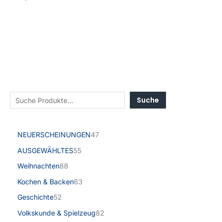
Suche
NEUERSCHEINUNGEN
47
AUSGEWÄHLTES
55
Weihnachten
88
Kochen & Backen
63
Geschichte
52
Volkskunde & Spielzeug
82