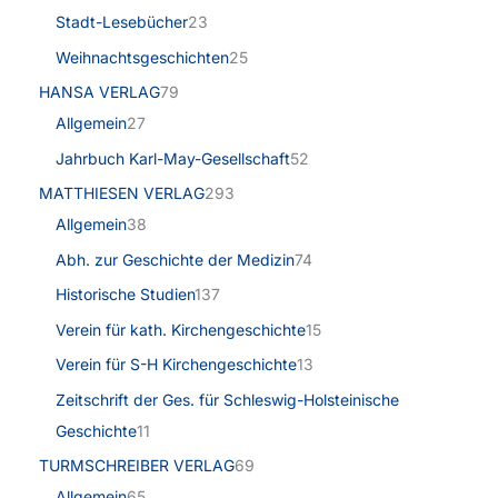
Stadt-Lesebücher
23
Weihnachtsgeschichten
25
HANSA VERLAG
79
Allgemein
27
Jahrbuch Karl-May-Gesellschaft
52
MATTHIESEN VERLAG
293
Allgemein
38
Abh. zur Geschichte der Medizin
74
Historische Studien
137
Verein für kath. Kirchengeschichte
15
Verein für S-H Kirchengeschichte
13
Zeitschrift der Ges. für Schleswig-Holsteinische
Geschichte
11
TURMSCHREIBER VERLAG
69
Allgemein
65