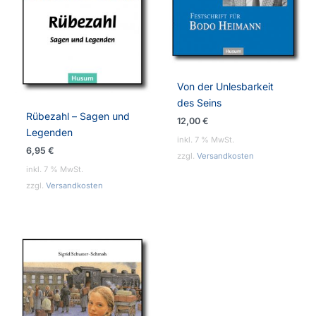
Von der Unlesbarkeit
des Seins
Rübezahl – Sagen und
12,00
€
Legenden
inkl. 7 % MwSt.
6,95
€
zzgl.
Versandkosten
inkl. 7 % MwSt.
zzgl.
Versandkosten