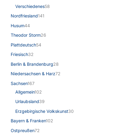
Verschiedenes
58
Nordfriesland
141
Husum
44
Theodor Storm
26
Plattdeutsch
54
Friesisch
32
Berlin & Brandenburg
28
Niedersachsen & Harz
72
Sachsen
167
Allgemein
102
Urlaubsland
39
Erzgebirgische Volkskunst
30
Bayern & Franken
102
Ostpreußen
72