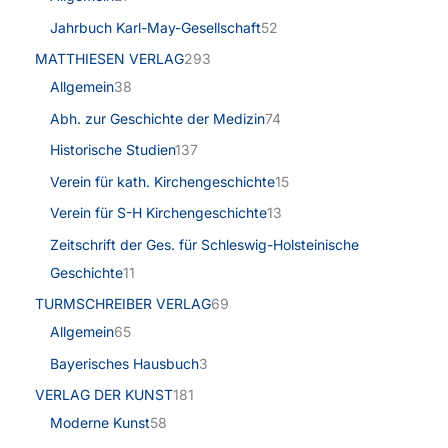
Jahrbuch Karl-May-Gesellschaft
52
MATTHIESEN VERLAG
293
Allgemein
38
Abh. zur Geschichte der Medizin
74
Historische Studien
137
Verein für kath. Kirchengeschichte
15
Verein für S-H Kirchengeschichte
13
Zeitschrift der Ges. für Schleswig-Holsteinische
Geschichte
11
TURMSCHREIBER VERLAG
69
Allgemein
65
Bayerisches Hausbuch
3
VERLAG DER KUNST
181
Moderne Kunst
58