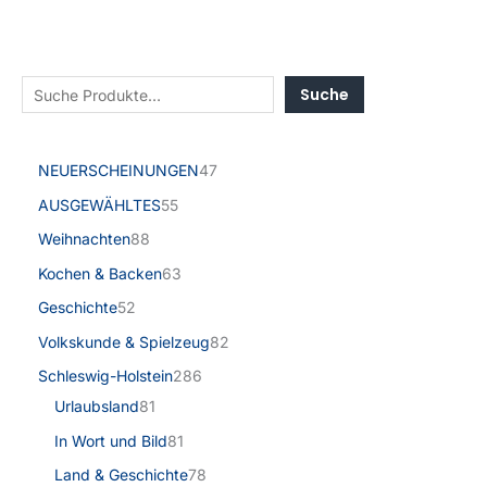
Suche
NEUERSCHEINUNGEN
47
AUSGEWÄHLTES
55
Weihnachten
88
Kochen & Backen
63
Geschichte
52
Volkskunde & Spielzeug
82
Schleswig-Holstein
286
Urlaubsland
81
In Wort und Bild
81
Land & Geschichte
78