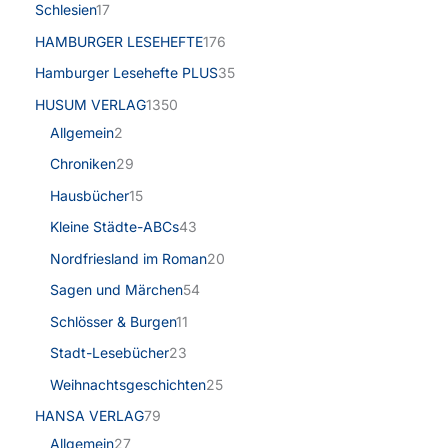
Schlesien
17
HAMBURGER LESEHEFTE
176
Hamburger Lesehefte PLUS
35
HUSUM VERLAG
1350
Allgemein
2
Chroniken
29
Hausbücher
15
Kleine Städte-ABCs
43
Nordfriesland im Roman
20
Sagen und Märchen
54
Schlösser & Burgen
11
Stadt-Lesebücher
23
Weihnachtsgeschichten
25
HANSA VERLAG
79
Allgemein
27