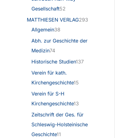
Gesellschaft
52
MATTHIESEN VERLAG
293
Allgemein
38
Abh. zur Geschichte der
Medizin
74
Historische Studien
137
Verein für kath.
Kirchengeschichte
15
Verein für S-H
Kirchengeschichte
13
Zeitschrift der Ges. für
Schleswig-Holsteinische
Geschichte
11