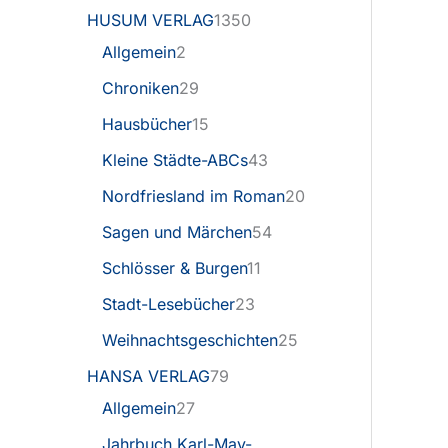
HUSUM VERLAG
1350
Allgemein
2
Chroniken
29
Hausbücher
15
Kleine Städte-ABCs
43
Nordfriesland im Roman
20
Sagen und Märchen
54
Schlösser & Burgen
11
Stadt-Lesebücher
23
Weihnachtsgeschichten
25
HANSA VERLAG
79
Allgemein
27
Jahrbuch Karl-May-