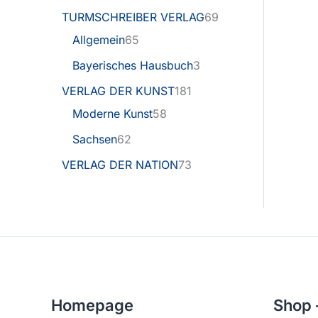
TURMSCHREIBER VERLAG
69
Allgemein
65
Bayerisches Hausbuch
3
VERLAG DER KUNST
181
Moderne Kunst
58
Sachsen
62
VERLAG DER NATION
73
Homepage
Shop 