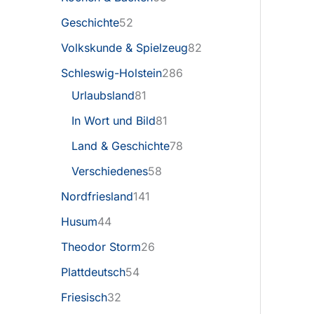
Geschichte
52
Volkskunde & Spielzeug
82
Schleswig-Holstein
286
Urlaubsland
81
In Wort und Bild
81
Land & Geschichte
78
Verschiedenes
58
Nordfriesland
141
Husum
44
Theodor Storm
26
Plattdeutsch
54
Friesisch
32