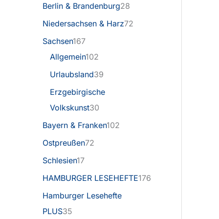
Berlin & Brandenburg
28
Niedersachsen & Harz
72
Sachsen
167
Allgemein
102
Urlaubsland
39
Erzgebirgische
Volkskunst
30
Bayern & Franken
102
Ostpreußen
72
Schlesien
17
HAMBURGER LESEHEFTE
176
Hamburger Lesehefte
PLUS
35