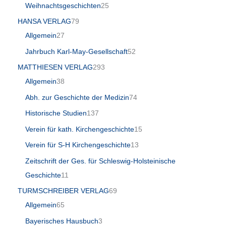
Weihnachtsgeschichten
25
HANSA VERLAG
79
Allgemein
27
Jahrbuch Karl-May-Gesellschaft
52
MATTHIESEN VERLAG
293
Allgemein
38
Abh. zur Geschichte der Medizin
74
Historische Studien
137
Verein für kath. Kirchengeschichte
15
Verein für S-H Kirchengeschichte
13
Zeitschrift der Ges. für Schleswig-Holsteinische
Geschichte
11
TURMSCHREIBER VERLAG
69
Allgemein
65
Bayerisches Hausbuch
3