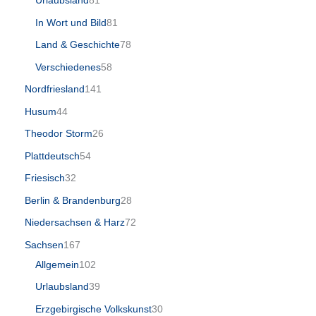
Urlaubsland
81
In Wort und Bild
81
Land & Geschichte
78
Verschiedenes
58
Nordfriesland
141
Husum
44
Theodor Storm
26
Plattdeutsch
54
Friesisch
32
Berlin & Brandenburg
28
Niedersachsen & Harz
72
Sachsen
167
Allgemein
102
Urlaubsland
39
Erzgebirgische Volkskunst
30