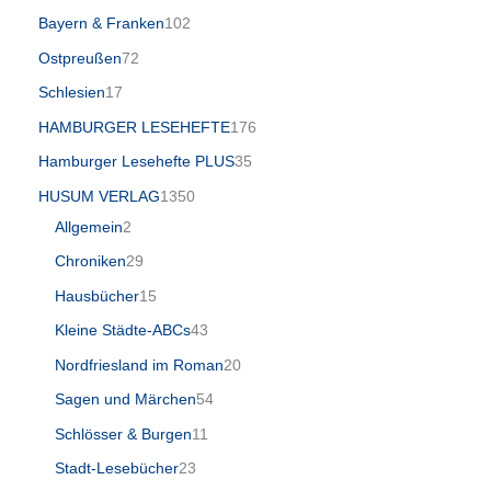
Bayern & Franken
102
Ostpreußen
72
Schlesien
17
HAMBURGER LESEHEFTE
176
Hamburger Lesehefte PLUS
35
HUSUM VERLAG
1350
Allgemein
2
Chroniken
29
Hausbücher
15
Kleine Städte-ABCs
43
Nordfriesland im Roman
20
Sagen und Märchen
54
Schlösser & Burgen
11
Stadt-Lesebücher
23