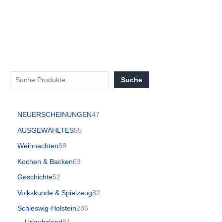
Suche
NEUERSCHEINUNGEN
47
AUSGEWÄHLTES
55
Weihnachten
88
Kochen & Backen
63
Geschichte
52
Volkskunde & Spielzeug
82
Schleswig-Holstein
286