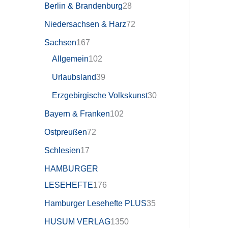
Berlin & Brandenburg
28
Niedersachsen & Harz
72
Sachsen
167
Allgemein
102
Urlaubsland
39
Erzgebirgische Volkskunst
30
Bayern & Franken
102
Ostpreußen
72
Schlesien
17
HAMBURGER
LESEHEFTE
176
Hamburger Lesehefte PLUS
35
HUSUM VERLAG
1350