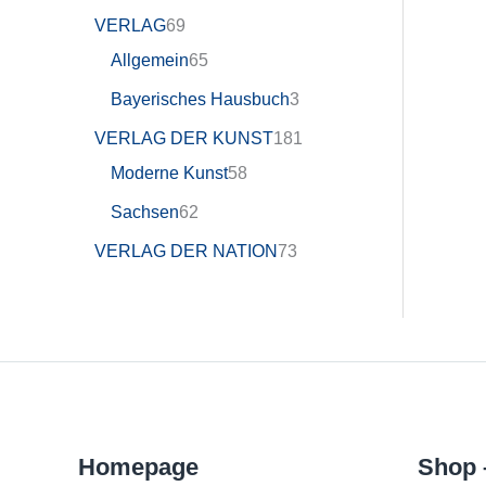
VERLAG
69
Allgemein
65
Bayerisches Hausbuch
3
VERLAG DER KUNST
181
Moderne Kunst
58
Sachsen
62
VERLAG DER NATION
73
Homepage
Shop 