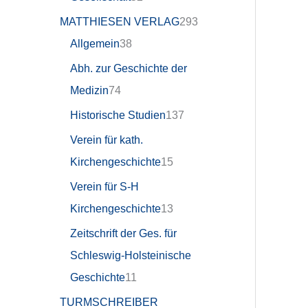
MATTHIESEN VERLAG
293
Allgemein
38
Abh. zur Geschichte der
Medizin
74
Historische Studien
137
Verein für kath.
Kirchengeschichte
15
Verein für S-H
Kirchengeschichte
13
Zeitschrift der Ges. für
Schleswig-Holsteinische
Geschichte
11
TURMSCHREIBER