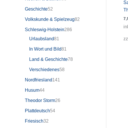
S
Geschichte
52
Th
7,
Volkskunde & Spielzeug
82
in
Schleswig-Holstein
286
zz
Urlaubsland
81
In Wort und Bild
81
Land & Geschichte
78
Verschiedenes
58
Nordfriesland
141
Husum
44
Theodor Storm
26
Plattdeutsch
54
Friesisch
32