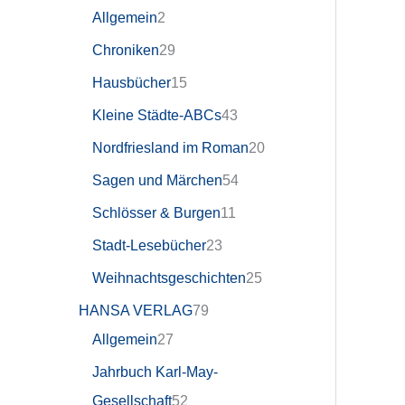
Allgemein
2
Chroniken
29
Hausbücher
15
Kleine Städte-ABCs
43
Nordfriesland im Roman
20
Sagen und Märchen
54
Schlösser & Burgen
11
Stadt-Lesebücher
23
Weihnachtsgeschichten
25
HANSA VERLAG
79
Allgemein
27
Jahrbuch Karl-May-
Gesellschaft
52