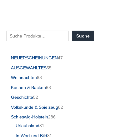
Suche
NEUERSCHEINUNGEN
47
AUSGEWÄHLTES
55
Weihnachten
88
Kochen & Backen
63
Geschichte
52
Volkskunde & Spielzeug
82
Schleswig-Holstein
286
Urlaubsland
81
In Wort und Bild
81