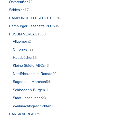
Ostpreußen
72
Schlesien
17
HAMBURGER LESEHEFTE
176
Hamburger Lesehefte PLUS
35
HUSUM VERLAG
1350
Allgemein
2
Chroniken
29
Hausbücher
15
Kleine Städte-ABCs
43
Nordfriesland im Roman
20
Sagen und Märchen
54
Schlösser & Burgen
11
Stadt-Lesebücher
23
Weihnachtsgeschichten
25
HANSA VERLAG
79