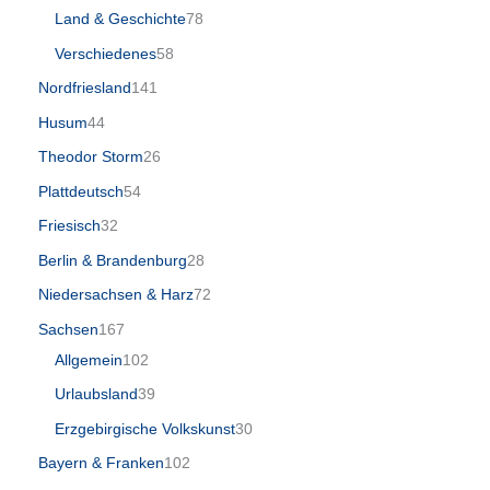
Land & Geschichte
78
Verschiedenes
58
Nordfriesland
141
Husum
44
Theodor Storm
26
Plattdeutsch
54
Friesisch
32
Berlin & Brandenburg
28
Niedersachsen & Harz
72
Sachsen
167
Allgemein
102
Urlaubsland
39
Erzgebirgische Volkskunst
30
Bayern & Franken
102