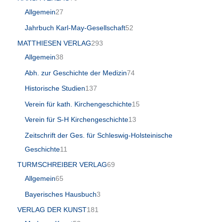
Allgemein
27
Jahrbuch Karl-May-Gesellschaft
52
MATTHIESEN VERLAG
293
Allgemein
38
Abh. zur Geschichte der Medizin
74
Historische Studien
137
Verein für kath. Kirchengeschichte
15
Verein für S-H Kirchengeschichte
13
Zeitschrift der Ges. für Schleswig-Holsteinische
Geschichte
11
TURMSCHREIBER VERLAG
69
Allgemein
65
Bayerisches Hausbuch
3
VERLAG DER KUNST
181