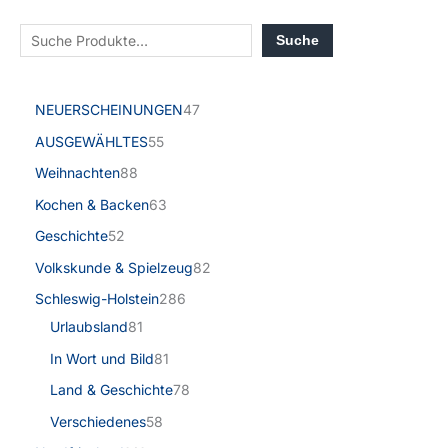
Suche
NEUERSCHEINUNGEN
47
AUSGEWÄHLTES
55
Weihnachten
88
Kochen & Backen
63
Geschichte
52
Volkskunde & Spielzeug
82
Schleswig-Holstein
286
Urlaubsland
81
In Wort und Bild
81
Land & Geschichte
78
Verschiedenes
58