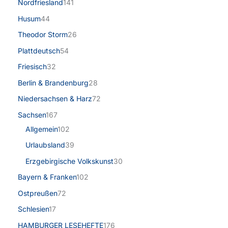
Nordfriesland
141
Husum
44
Theodor Storm
26
Plattdeutsch
54
Friesisch
32
Berlin & Brandenburg
28
Niedersachsen & Harz
72
Sachsen
167
Allgemein
102
Urlaubsland
39
Erzgebirgische Volkskunst
30
Bayern & Franken
102
Ostpreußen
72
Schlesien
17
HAMBURGER LESEHEFTE
176