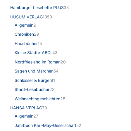
Hamburger Lesehefte PLUS
35
HUSUM VERLAG
1350
Allgemein
2
Chroniken
29
Hausbücher
15
Kleine Städte-ABCs
43
Nordfriesland im Roman
20
Sagen und Märchen
54
Schlösser & Burgen
11
Stadt-Lesebücher
23
Weihnachtsgeschichten
25
HANSA VERLAG
79
Allgemein
27
Jahrbuch Karl-May-Gesellschaft
52