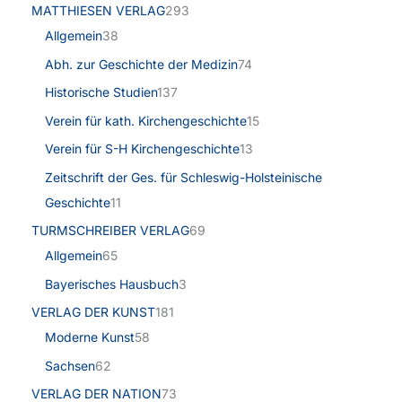
MATTHIESEN VERLAG
293
Allgemein
38
Abh. zur Geschichte der Medizin
74
Historische Studien
137
Verein für kath. Kirchengeschichte
15
Verein für S-H Kirchengeschichte
13
Zeitschrift der Ges. für Schleswig-Holsteinische
Geschichte
11
TURMSCHREIBER VERLAG
69
Allgemein
65
Bayerisches Hausbuch
3
VERLAG DER KUNST
181
Moderne Kunst
58
Sachsen
62
VERLAG DER NATION
73