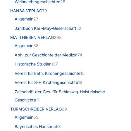
Weihnachtsgeschichten
25
HANSA VERLAG
79
Allgemein
27
Jahrbuch Karl-May-Gesellschaft
52
MATTHIESEN VERLAG
293
Allgemein
38
Abh. zur Geschichte der Medizin
74
Historische Studien
137
Verein für kath. Kirchengeschichte
15
Verein für S-H Kirchengeschichte
13
Zeitschrift der Ges. für Schleswig-Holsteinische
Geschichte
11
TURMSCHREIBER VERLAG
69
Allgemein
65
Bayerisches Hausbuch
3