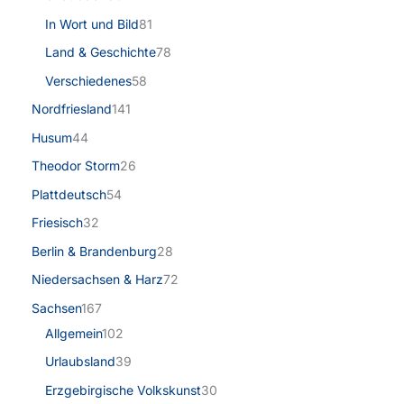
In Wort und Bild
81
Land & Geschichte
78
Verschiedenes
58
Nordfriesland
141
Husum
44
Theodor Storm
26
Plattdeutsch
54
Friesisch
32
Berlin & Brandenburg
28
Niedersachsen & Harz
72
Sachsen
167
Allgemein
102
Urlaubsland
39
Erzgebirgische Volkskunst
30