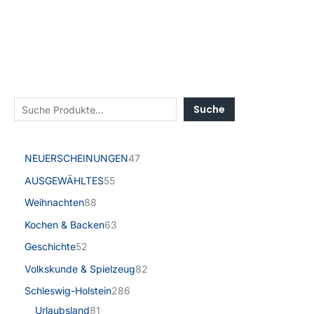
Suche
NEUERSCHEINUNGEN
47
AUSGEWÄHLTES
55
Weihnachten
88
Kochen & Backen
63
Geschichte
52
Volkskunde & Spielzeug
82
Schleswig-Holstein
286
Urlaubsland
81