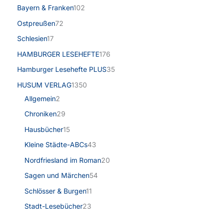
Bayern & Franken
102
Ostpreußen
72
Schlesien
17
HAMBURGER LESEHEFTE
176
Hamburger Lesehefte PLUS
35
HUSUM VERLAG
1350
Allgemein
2
Chroniken
29
Hausbücher
15
Kleine Städte-ABCs
43
Nordfriesland im Roman
20
Sagen und Märchen
54
Schlösser & Burgen
11
Stadt-Lesebücher
23