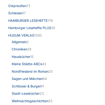
Ostpreußen
72
Schlesien
17
HAMBURGER LESEHEFTE
176
Hamburger Lesehefte PLUS
35
HUSUM VERLAG
1350
Allgemein
2
Chroniken
29
Hausbücher
15
Kleine Städte-ABCs
43
Nordfriesland im Roman
20
Sagen und Märchen
54
Schlösser & Burgen
11
Stadt-Lesebücher
23
Weihnachtsgeschichten
25