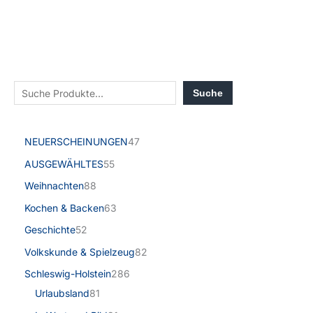
Suche
NEUERSCHEINUNGEN
47
AUSGEWÄHLTES
55
Weihnachten
88
Kochen & Backen
63
Geschichte
52
Volkskunde & Spielzeug
82
Schleswig-Holstein
286
Urlaubsland
81