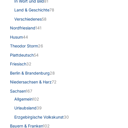
In Wort und Bild
81
Land & Geschichte
78
Verschiedenes
58
Nordfriesland
141
Husum
44
Theodor Storm
26
Plattdeutsch
54
Friesisch
32
Berlin & Brandenburg
28
Niedersachsen & Harz
72
Sachsen
167
Allgemein
102
Urlaubsland
39
Erzgebirgische Volkskunst
30
Bayern & Franken
102