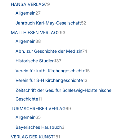
HANSA VERLAG
79
Allgemein
27
Jahrbuch Karl-May-Gesellschaft
52
MATTHIESEN VERLAG
293
Allgemein
38
Abh. zur Geschichte der Medizin
74
Historische Studien
137
Verein für kath. Kirchengeschichte
15
Verein für S-H Kirchengeschichte
13
Zeitschrift der Ges. für Schleswig-Holsteinische
Geschichte
11
TURMSCHREIBER VERLAG
69
Allgemein
65
Bayerisches Hausbuch
3
VERLAG DER KUNST
181