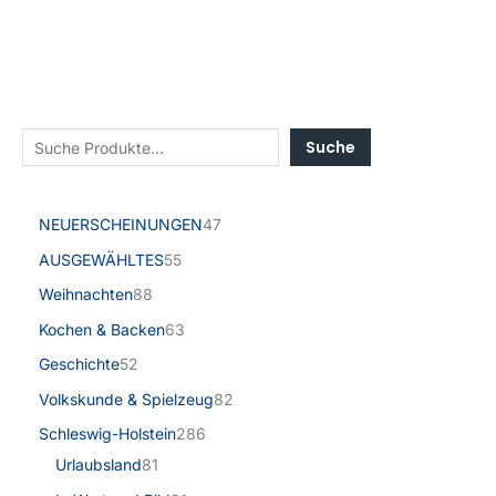
Suche
NEUERSCHEINUNGEN
47
AUSGEWÄHLTES
55
Weihnachten
88
Kochen & Backen
63
Geschichte
52
Volkskunde & Spielzeug
82
Schleswig-Holstein
286
Urlaubsland
81