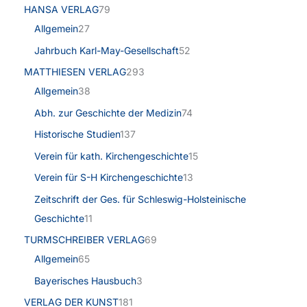
HANSA VERLAG
79
Allgemein
27
Jahrbuch Karl-May-Gesellschaft
52
MATTHIESEN VERLAG
293
Allgemein
38
Abh. zur Geschichte der Medizin
74
Historische Studien
137
Verein für kath. Kirchengeschichte
15
Verein für S-H Kirchengeschichte
13
Zeitschrift der Ges. für Schleswig-Holsteinische
Geschichte
11
TURMSCHREIBER VERLAG
69
Allgemein
65
Bayerisches Hausbuch
3
VERLAG DER KUNST
181