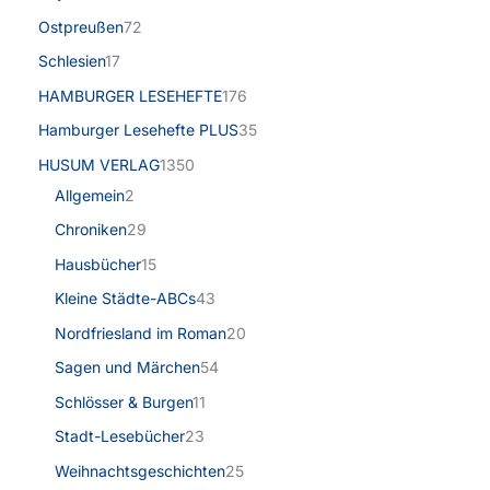
Ostpreußen
72
Schlesien
17
HAMBURGER LESEHEFTE
176
Hamburger Lesehefte PLUS
35
HUSUM VERLAG
1350
Allgemein
2
Chroniken
29
Hausbücher
15
Kleine Städte-ABCs
43
Nordfriesland im Roman
20
Sagen und Märchen
54
Schlösser & Burgen
11
Stadt-Lesebücher
23
Weihnachtsgeschichten
25