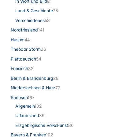
In Wort und Bild
81
Land & Geschichte
78
Verschiedenes
58
Nordfriesland
141
Husum
44
Theodor Storm
26
Plattdeutsch
54
Friesisch
32
Berlin & Brandenburg
28
Niedersachsen & Harz
72
Sachsen
167
Allgemein
102
Urlaubsland
39
Erzgebirgische Volkskunst
30
Bayern & Franken
102