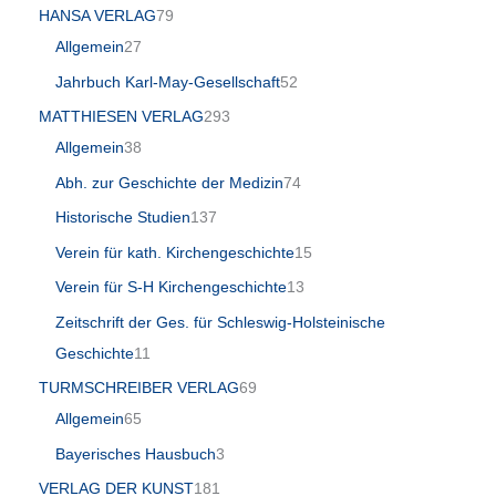
HANSA VERLAG
79
Allgemein
27
Jahrbuch Karl-May-Gesellschaft
52
MATTHIESEN VERLAG
293
Allgemein
38
Abh. zur Geschichte der Medizin
74
Historische Studien
137
Verein für kath. Kirchengeschichte
15
Verein für S-H Kirchengeschichte
13
Zeitschrift der Ges. für Schleswig-Holsteinische
Geschichte
11
TURMSCHREIBER VERLAG
69
Allgemein
65
Bayerisches Hausbuch
3
VERLAG DER KUNST
181