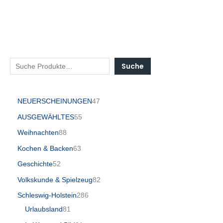
Suche
NEUERSCHEINUNGEN
47
AUSGEWÄHLTES
55
Weihnachten
88
Kochen & Backen
63
Geschichte
52
Volkskunde & Spielzeug
82
Schleswig-Holstein
286
Urlaubsland
81