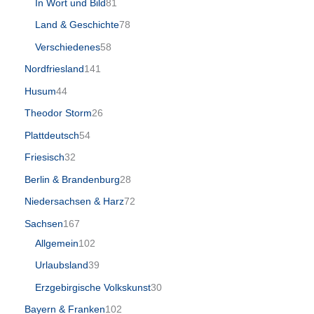
In Wort und Bild
81
Land & Geschichte
78
Verschiedenes
58
Nordfriesland
141
Husum
44
Theodor Storm
26
Plattdeutsch
54
Friesisch
32
Berlin & Brandenburg
28
Niedersachsen & Harz
72
Sachsen
167
Allgemein
102
Urlaubsland
39
Erzgebirgische Volkskunst
30
Bayern & Franken
102