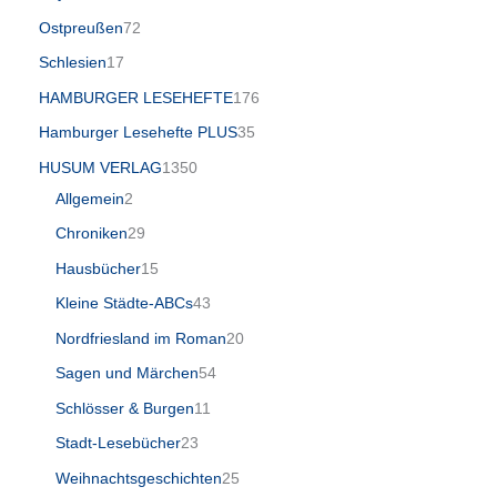
Ostpreußen
72
Schlesien
17
HAMBURGER LESEHEFTE
176
Hamburger Lesehefte PLUS
35
HUSUM VERLAG
1350
Allgemein
2
Chroniken
29
Hausbücher
15
Kleine Städte-ABCs
43
Nordfriesland im Roman
20
Sagen und Märchen
54
Schlösser & Burgen
11
Stadt-Lesebücher
23
Weihnachtsgeschichten
25