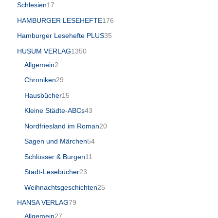
Schlesien
17
HAMBURGER LESEHEFTE
176
Hamburger Lesehefte PLUS
35
HUSUM VERLAG
1350
Allgemein
2
Chroniken
29
Hausbücher
15
Kleine Städte-ABCs
43
Nordfriesland im Roman
20
Sagen und Märchen
54
Schlösser & Burgen
11
Stadt-Lesebücher
23
Weihnachtsgeschichten
25
HANSA VERLAG
79
Allgemein
27