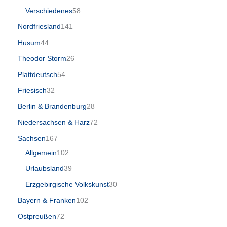
Verschiedenes
58
Nordfriesland
141
Husum
44
Theodor Storm
26
Plattdeutsch
54
Friesisch
32
Berlin & Brandenburg
28
Niedersachsen & Harz
72
Sachsen
167
Allgemein
102
Urlaubsland
39
Erzgebirgische Volkskunst
30
Bayern & Franken
102
Ostpreußen
72