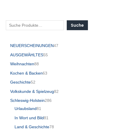
Suche
NEUERSCHEINUNGEN
47
AUSGEWÄHLTES
55
Weihnachten
88
Kochen & Backen
63
Geschichte
52
Volkskunde & Spielzeug
82
Schleswig-Holstein
286
Urlaubsland
81
In Wort und Bild
81
Land & Geschichte
78