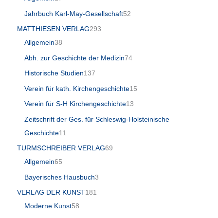
Jahrbuch Karl-May-Gesellschaft
52
MATTHIESEN VERLAG
293
Allgemein
38
Abh. zur Geschichte der Medizin
74
Historische Studien
137
Verein für kath. Kirchengeschichte
15
Verein für S-H Kirchengeschichte
13
Zeitschrift der Ges. für Schleswig-Holsteinische
Geschichte
11
TURMSCHREIBER VERLAG
69
Allgemein
65
Bayerisches Hausbuch
3
VERLAG DER KUNST
181
Moderne Kunst
58