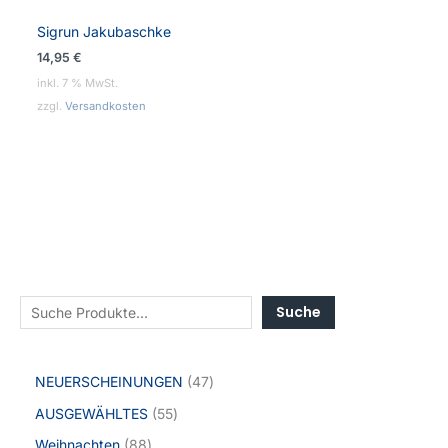
Sigrun Jakubaschke
14,95
€
inkl. 7 % MwSt.
zzgl.
Versandkosten
Suche
NEUERSCHEINUNGEN
47
AUSGEWÄHLTES
55
Weihnachten
88