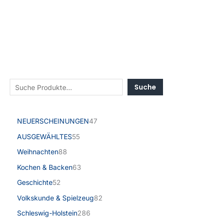
Suche
NEUERSCHEINUNGEN
47
AUSGEWÄHLTES
55
Weihnachten
88
Kochen & Backen
63
Geschichte
52
Volkskunde & Spielzeug
82
Schleswig-Holstein
286