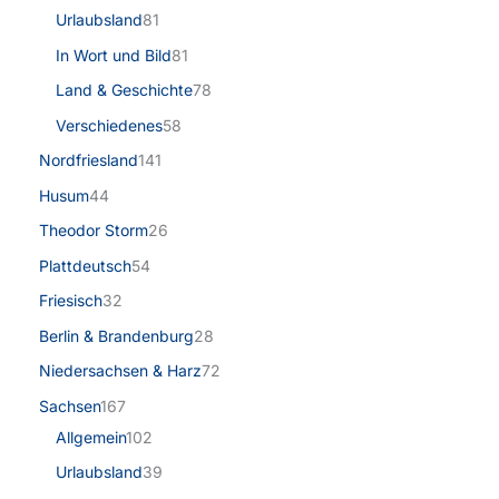
Urlaubsland
81
In Wort und Bild
81
Land & Geschichte
78
Verschiedenes
58
Nordfriesland
141
Husum
44
Theodor Storm
26
Plattdeutsch
54
Friesisch
32
Berlin & Brandenburg
28
Niedersachsen & Harz
72
Sachsen
167
Allgemein
102
Urlaubsland
39