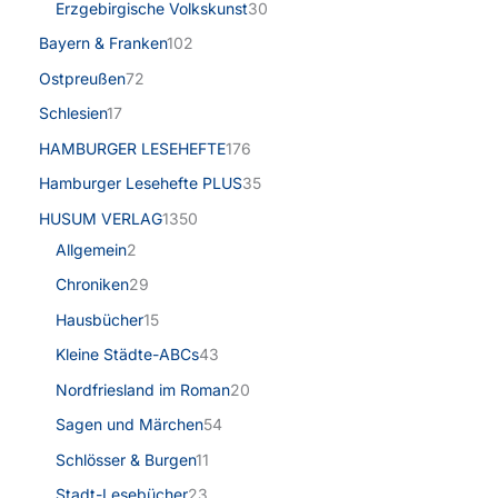
Erzgebirgische Volkskunst
30
Bayern & Franken
102
Ostpreußen
72
Schlesien
17
HAMBURGER LESEHEFTE
176
Hamburger Lesehefte PLUS
35
HUSUM VERLAG
1350
Allgemein
2
Chroniken
29
Hausbücher
15
Kleine Städte-ABCs
43
Nordfriesland im Roman
20
Sagen und Märchen
54
Schlösser & Burgen
11
Stadt-Lesebücher
23