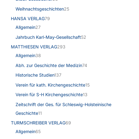
Weihnachtsgeschichten
25
HANSA VERLAG
79
Allgemein
27
Jahrbuch Karl-May-Gesellschaft
52
MATTHIESEN VERLAG
293
Allgemein
38
Abh. zur Geschichte der Medizin
74
Historische Studien
137
Verein für kath. Kirchengeschichte
15
Verein für S-H Kirchengeschichte
13
Zeitschrift der Ges. für Schleswig-Holsteinische
Geschichte
11
TURMSCHREIBER VERLAG
69
Allgemein
65