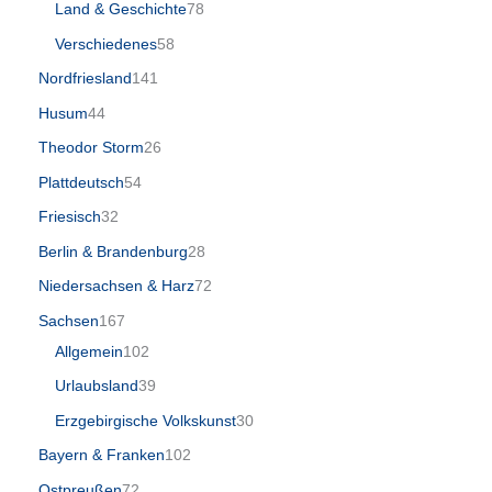
Land & Geschichte
78
Verschiedenes
58
Nordfriesland
141
Husum
44
Theodor Storm
26
Plattdeutsch
54
Friesisch
32
Berlin & Brandenburg
28
Niedersachsen & Harz
72
Sachsen
167
Allgemein
102
Urlaubsland
39
Erzgebirgische Volkskunst
30
Bayern & Franken
102
Ostpreußen
72