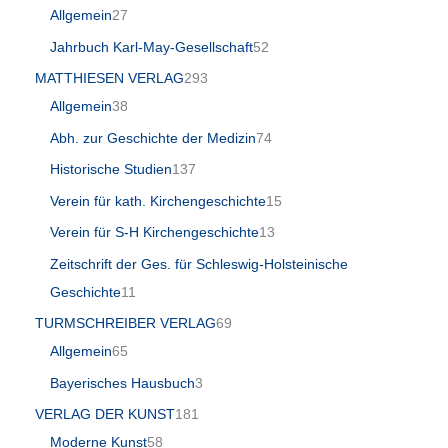
Allgemein
27
Jahrbuch Karl-May-Gesellschaft
52
MATTHIESEN VERLAG
293
Allgemein
38
Abh. zur Geschichte der Medizin
74
Historische Studien
137
Verein für kath. Kirchengeschichte
15
Verein für S-H Kirchengeschichte
13
Zeitschrift der Ges. für Schleswig-Holsteinische
Geschichte
11
TURMSCHREIBER VERLAG
69
Allgemein
65
Bayerisches Hausbuch
3
VERLAG DER KUNST
181
Moderne Kunst
58