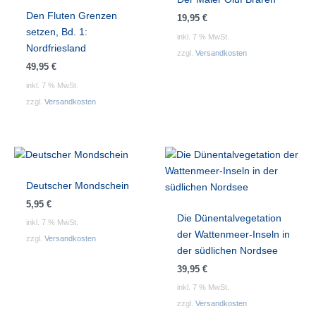
Den Fluten Grenzen
19,95
€
setzen, Bd. 1:
inkl. 7 % MwSt.
Nordfriesland
zzgl.
Versandkosten
49,95
€
inkl. 7 % MwSt.
zzgl.
Versandkosten
Deutscher Mondschein
5,95
€
Die Dünentalvegetation
inkl. 7 % MwSt.
der Wattenmeer-Inseln in
zzgl.
Versandkosten
der südlichen Nordsee
39,95
€
inkl. 7 % MwSt.
zzgl.
Versandkosten