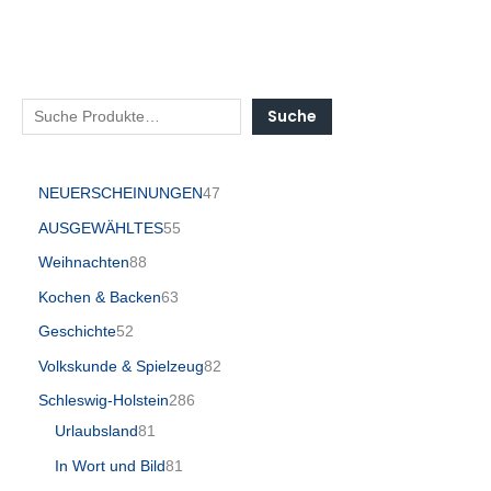
Suche
NEUERSCHEINUNGEN
47
AUSGEWÄHLTES
55
Weihnachten
88
Kochen & Backen
63
Geschichte
52
Volkskunde & Spielzeug
82
Schleswig-Holstein
286
Urlaubsland
81
In Wort und Bild
81