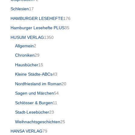
Schlesien
17
HAMBURGER LESEHEFTE
176
Hamburger Lesehefte PLUS
35
HUSUM VERLAG
1350
Allgemein
2
Chroniken
29
Hausbücher
15
Kleine Städte-ABCs
43
Nordfriesland im Roman
20
Sagen und Märchen
54
Schlösser & Burgen
11
Stadt-Lesebücher
23
Weihnachtsgeschichten
25
HANSA VERLAG
79