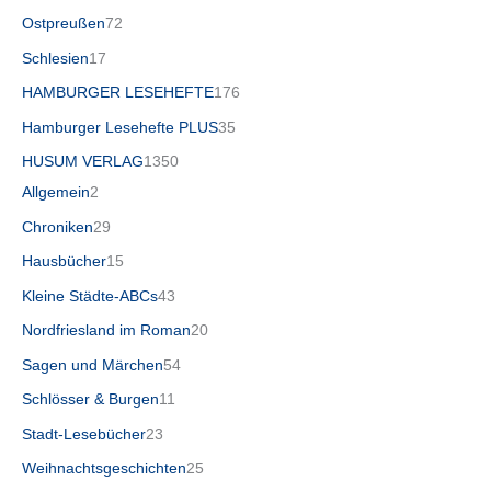
Ostpreußen
72
Schlesien
17
HAMBURGER LESEHEFTE
176
Hamburger Lesehefte PLUS
35
HUSUM VERLAG
1350
Allgemein
2
Chroniken
29
Hausbücher
15
Kleine Städte-ABCs
43
Nordfriesland im Roman
20
Sagen und Märchen
54
Schlösser & Burgen
11
Stadt-Lesebücher
23
Weihnachtsgeschichten
25