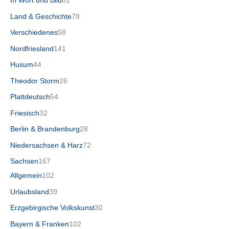
In Wort und Bild
81
Land & Geschichte
78
Verschiedenes
58
Nordfriesland
141
Husum
44
Theodor Storm
26
Plattdeutsch
54
Friesisch
32
Berlin & Brandenburg
28
Niedersachsen & Harz
72
Sachsen
167
Allgemein
102
Urlaubsland
39
Erzgebirgische Volkskunst
30
Bayern & Franken
102