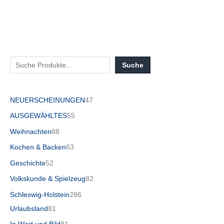
Suche
NEUERSCHEINUNGEN
47
AUSGEWÄHLTES
55
Weihnachten
88
Kochen & Backen
63
Geschichte
52
Volkskunde & Spielzeug
82
Schleswig-Holstein
286
Urlaubsland
81