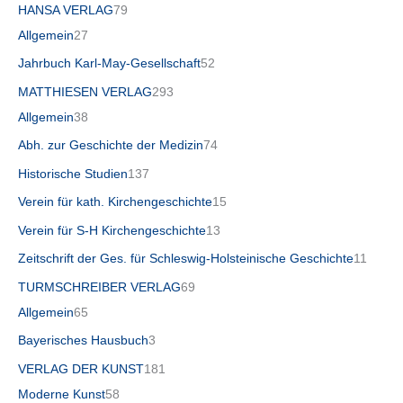
HANSA VERLAG
79
Allgemein
27
Jahrbuch Karl-May-Gesellschaft
52
MATTHIESEN VERLAG
293
Allgemein
38
Abh. zur Geschichte der Medizin
74
Historische Studien
137
Verein für kath. Kirchengeschichte
15
Verein für S-H Kirchengeschichte
13
Zeitschrift der Ges. für Schleswig-Holsteinische Geschichte
11
TURMSCHREIBER VERLAG
69
Allgemein
65
Bayerisches Hausbuch
3
VERLAG DER KUNST
181
Moderne Kunst
58