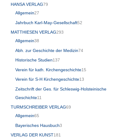
HANSA VERLAG
79
Allgemein
27
Jahrbuch Karl-May-Gesellschaft
52
MATTHIESEN VERLAG
293
Allgemein
38
Abh. zur Geschichte der Medizin
74
Historische Studien
137
Verein für kath. Kirchengeschichte
15
Verein für S-H Kirchengeschichte
13
Zeitschrift der Ges. für Schleswig-Holsteinische
Geschichte
11
TURMSCHREIBER VERLAG
69
Allgemein
65
Bayerisches Hausbuch
3
VERLAG DER KUNST
181