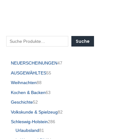
Suche
NEUERSCHEINUNGEN
47
AUSGEWÄHLTES
55
Weihnachten
88
Kochen & Backen
63
Geschichte
52
Volkskunde & Spielzeug
82
Schleswig-Holstein
286
Urlaubsland
81