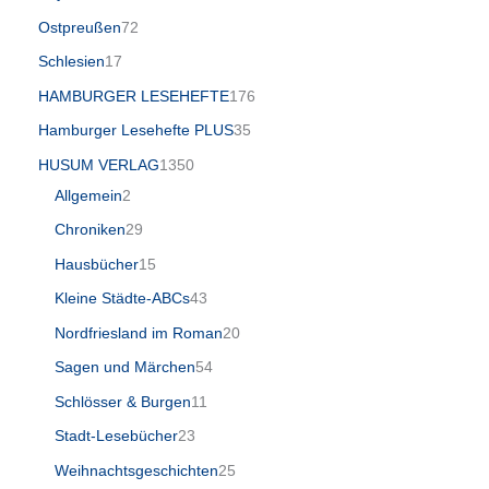
Ostpreußen
72
Schlesien
17
HAMBURGER LESEHEFTE
176
Hamburger Lesehefte PLUS
35
HUSUM VERLAG
1350
Allgemein
2
Chroniken
29
Hausbücher
15
Kleine Städte-ABCs
43
Nordfriesland im Roman
20
Sagen und Märchen
54
Schlösser & Burgen
11
Stadt-Lesebücher
23
Weihnachtsgeschichten
25