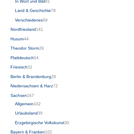
In Wort und Bild
81
Land & Geschichte
78
Verschiedenes
58
Nordfriesland
141
Husum
44
Theodor Storm
26
Plattdeutsch
54
Friesisch
32
Berlin & Brandenburg
28
Niedersachsen & Harz
72
Sachsen
167
Allgemein
102
Urlaubsland
39
Erzgebirgische Volkskunst
30
Bayern & Franken
102