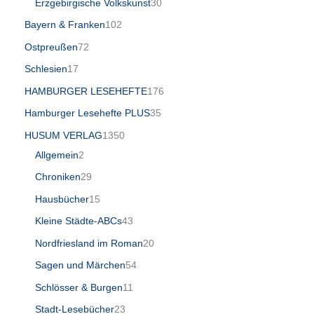
Erzgebirgische Volkskunst
30
Bayern & Franken
102
Ostpreußen
72
Schlesien
17
HAMBURGER LESEHEFTE
176
Hamburger Lesehefte PLUS
35
HUSUM VERLAG
1350
Allgemein
2
Chroniken
29
Hausbücher
15
Kleine Städte-ABCs
43
Nordfriesland im Roman
20
Sagen und Märchen
54
Schlösser & Burgen
11
Stadt-Lesebücher
23