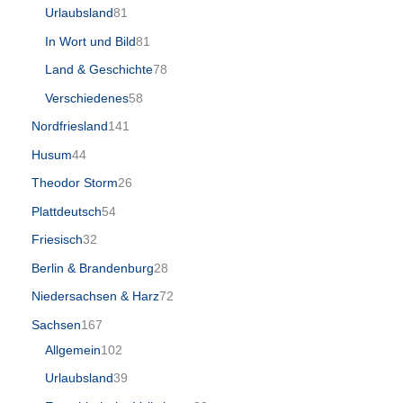
Urlaubsland
81
In Wort und Bild
81
Land & Geschichte
78
Verschiedenes
58
Nordfriesland
141
Husum
44
Theodor Storm
26
Plattdeutsch
54
Friesisch
32
Berlin & Brandenburg
28
Niedersachsen & Harz
72
Sachsen
167
Allgemein
102
Urlaubsland
39