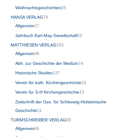
Weihnachtsgeschichten
25
HANSA VERLAG
79
Allgemein
27
Jahrbuch Karl-May-Gesellschaft
52
MATTHIESEN VERLAG
293
Allgemein
38
Abh. zur Geschichte der Medizin
74
Historische Studien
137
Verein für kath. Kirchengeschichte
15
Verein für S-H Kirchengeschichte
13
Zeitschrift der Ges. für Schleswig-Holsteinische
Geschichte
11
TURMSCHREIBER VERLAG
69
Allgemein
65