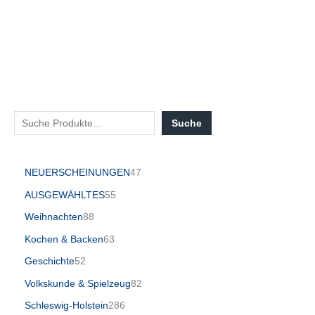
Suche
NEUERSCHEINUNGEN
47
AUSGEWÄHLTES
55
Weihnachten
88
Kochen & Backen
63
Geschichte
52
Volkskunde & Spielzeug
82
Schleswig-Holstein
286