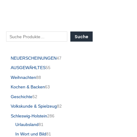
Suche
NEUERSCHEINUNGEN
47
AUSGEWÄHLTES
55
Weihnachten
88
Kochen & Backen
63
Geschichte
52
Volkskunde & Spielzeug
82
Schleswig-Holstein
286
Urlaubsland
81
In Wort und Bild
81