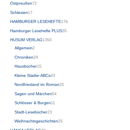
Ostpreußen
72
Schlesien
17
HAMBURGER LESEHEFTE
176
Hamburger Lesehefte PLUS
35
HUSUM VERLAG
1350
Allgemein
2
Chroniken
29
Hausbücher
15
Kleine Städte-ABCs
43
Nordfriesland im Roman
20
Sagen und Märchen
54
Schlösser & Burgen
11
Stadt-Lesebücher
23
Weihnachtsgeschichten
25