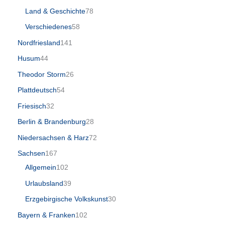
Land & Geschichte
78
Verschiedenes
58
Nordfriesland
141
Husum
44
Theodor Storm
26
Plattdeutsch
54
Friesisch
32
Berlin & Brandenburg
28
Niedersachsen & Harz
72
Sachsen
167
Allgemein
102
Urlaubsland
39
Erzgebirgische Volkskunst
30
Bayern & Franken
102