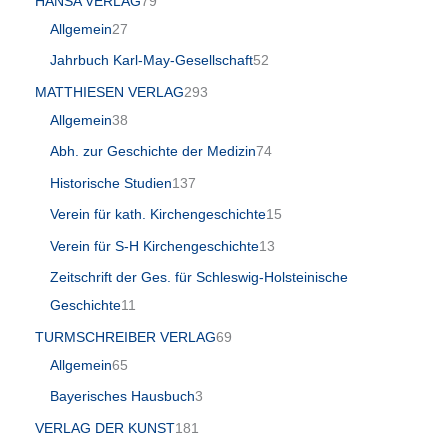
HANSA VERLAG
79
Allgemein
27
Jahrbuch Karl-May-Gesellschaft
52
MATTHIESEN VERLAG
293
Allgemein
38
Abh. zur Geschichte der Medizin
74
Historische Studien
137
Verein für kath. Kirchengeschichte
15
Verein für S-H Kirchengeschichte
13
Zeitschrift der Ges. für Schleswig-Holsteinische
Geschichte
11
TURMSCHREIBER VERLAG
69
Allgemein
65
Bayerisches Hausbuch
3
VERLAG DER KUNST
181