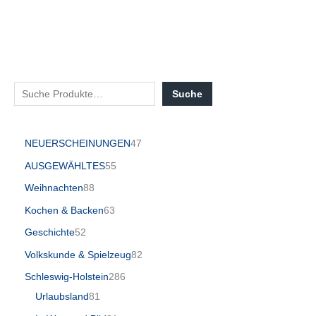
Suche
NEUERSCHEINUNGEN
47
AUSGEWÄHLTES
55
Weihnachten
88
Kochen & Backen
63
Geschichte
52
Volkskunde & Spielzeug
82
Schleswig-Holstein
286
Urlaubsland
81