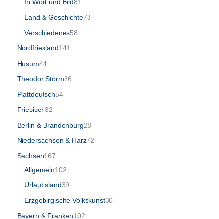
In Wort und Bild
81
Land & Geschichte
78
Verschiedenes
58
Nordfriesland
141
Husum
44
Theodor Storm
26
Plattdeutsch
54
Friesisch
32
Berlin & Brandenburg
28
Niedersachsen & Harz
72
Sachsen
167
Allgemein
102
Urlaubsland
39
Erzgebirgische Volkskunst
30
Bayern & Franken
102