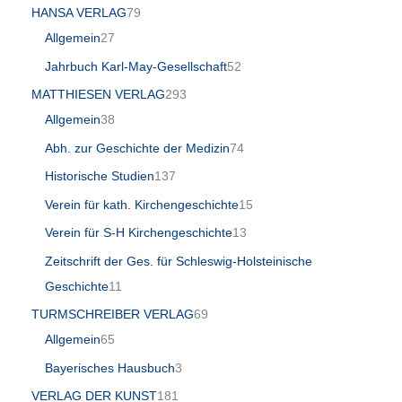
HANSA VERLAG
79
Allgemein
27
Jahrbuch Karl-May-Gesellschaft
52
MATTHIESEN VERLAG
293
Allgemein
38
Abh. zur Geschichte der Medizin
74
Historische Studien
137
Verein für kath. Kirchengeschichte
15
Verein für S-H Kirchengeschichte
13
Zeitschrift der Ges. für Schleswig-Holsteinische
Geschichte
11
TURMSCHREIBER VERLAG
69
Allgemein
65
Bayerisches Hausbuch
3
VERLAG DER KUNST
181