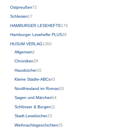
Ostpreußen
72
Schlesien
17
HAMBURGER LESEHEFTE
176
Hamburger Lesehefte PLUS
35
HUSUM VERLAG
1350
Allgemein
2
Chroniken
29
Hausbücher
15
Kleine Städte-ABCs
43
Nordfriesland im Roman
20
Sagen und Märchen
54
Schlösser & Burgen
11
Stadt-Lesebücher
23
Weihnachtsgeschichten
25