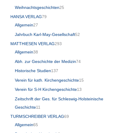
Weihnachtsgeschichten
25
HANSA VERLAG
79
Allgemein
27
Jahrbuch Karl-May-Gesellschaft
52
MATTHIESEN VERLAG
293
Allgemein
38
Abh. zur Geschichte der Medizin
74
Historische Studien
137
Verein für kath. Kirchengeschichte
15
Verein für S-H Kirchengeschichte
13
Zeitschrift der Ges. für Schleswig-Holsteinische
Geschichte
11
TURMSCHREIBER VERLAG
69
Allgemein
65