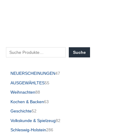
Suche
NEUERSCHEINUNGEN
47
AUSGEWÄHLTES
55
Weihnachten
88
Kochen & Backen
63
Geschichte
52
Volkskunde & Spielzeug
82
Schleswig-Holstein
286