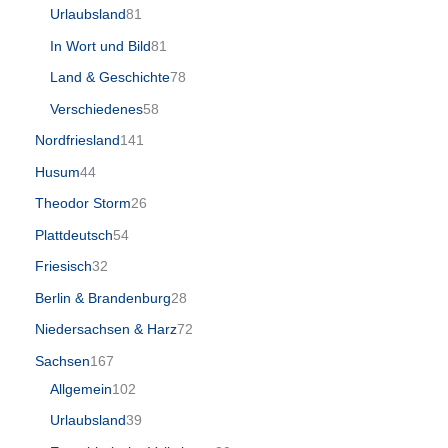
Urlaubsland
81
In Wort und Bild
81
Land & Geschichte
78
Verschiedenes
58
Nordfriesland
141
Husum
44
Theodor Storm
26
Plattdeutsch
54
Friesisch
32
Berlin & Brandenburg
28
Niedersachsen & Harz
72
Sachsen
167
Allgemein
102
Urlaubsland
39