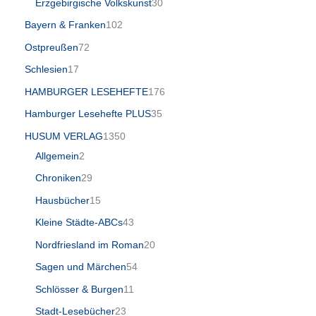
Erzgebirgische Volkskunst
30
Bayern & Franken
102
Ostpreußen
72
Schlesien
17
HAMBURGER LESEHEFTE
176
Hamburger Lesehefte PLUS
35
HUSUM VERLAG
1350
Allgemein
2
Chroniken
29
Hausbücher
15
Kleine Städte-ABCs
43
Nordfriesland im Roman
20
Sagen und Märchen
54
Schlösser & Burgen
11
Stadt-Lesebücher
23