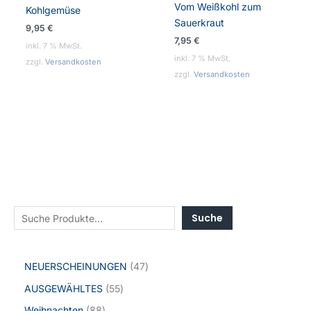
Vom Weißkohl zum
Kohlgemüse
Sauerkraut
9,95
€
7,95
€
inkl. 7 % MwSt.
inkl. 7 % MwSt.
zzgl.
Versandkosten
zzgl.
Versandkosten
Suche
NEUERSCHEINUNGEN
47
AUSGEWÄHLTES
55
Weihnachten
88