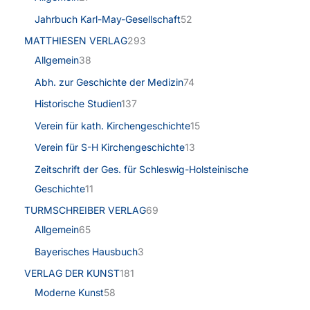
Jahrbuch Karl-May-Gesellschaft
52
MATTHIESEN VERLAG
293
Allgemein
38
Abh. zur Geschichte der Medizin
74
Historische Studien
137
Verein für kath. Kirchengeschichte
15
Verein für S-H Kirchengeschichte
13
Zeitschrift der Ges. für Schleswig-Holsteinische
Geschichte
11
TURMSCHREIBER VERLAG
69
Allgemein
65
Bayerisches Hausbuch
3
VERLAG DER KUNST
181
Moderne Kunst
58