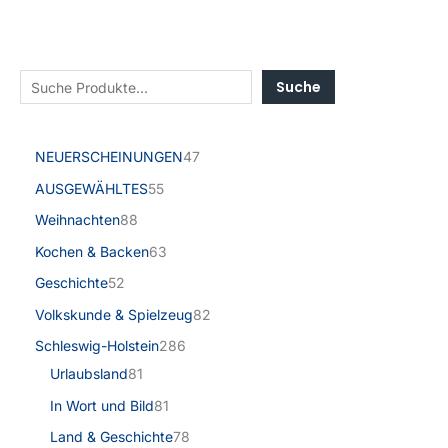
Suche
NEUERSCHEINUNGEN
47
AUSGEWÄHLTES
55
Weihnachten
88
Kochen & Backen
63
Geschichte
52
Volkskunde & Spielzeug
82
Schleswig-Holstein
286
Urlaubsland
81
In Wort und Bild
81
Land & Geschichte
78