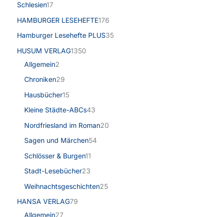
Schlesien
17
HAMBURGER LESEHEFTE
176
Hamburger Lesehefte PLUS
35
HUSUM VERLAG
1350
Allgemein
2
Chroniken
29
Hausbücher
15
Kleine Städte-ABCs
43
Nordfriesland im Roman
20
Sagen und Märchen
54
Schlösser & Burgen
11
Stadt-Lesebücher
23
Weihnachtsgeschichten
25
HANSA VERLAG
79
Allgemein
27