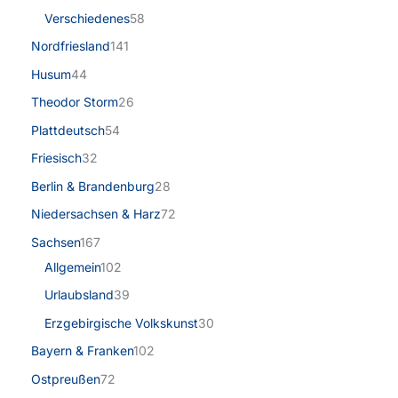
Verschiedenes
58
Nordfriesland
141
Husum
44
Theodor Storm
26
Plattdeutsch
54
Friesisch
32
Berlin & Brandenburg
28
Niedersachsen & Harz
72
Sachsen
167
Allgemein
102
Urlaubsland
39
Erzgebirgische Volkskunst
30
Bayern & Franken
102
Ostpreußen
72