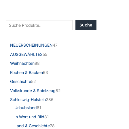
Suche
NEUERSCHEINUNGEN
47
AUSGEWÄHLTES
55
Weihnachten
88
Kochen & Backen
63
Geschichte
52
Volkskunde & Spielzeug
82
Schleswig-Holstein
286
Urlaubsland
81
In Wort und Bild
81
Land & Geschichte
78