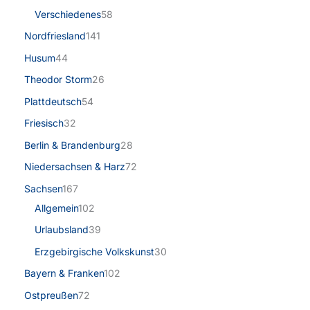
Verschiedenes
58
Nordfriesland
141
Husum
44
Theodor Storm
26
Plattdeutsch
54
Friesisch
32
Berlin & Brandenburg
28
Niedersachsen & Harz
72
Sachsen
167
Allgemein
102
Urlaubsland
39
Erzgebirgische Volkskunst
30
Bayern & Franken
102
Ostpreußen
72