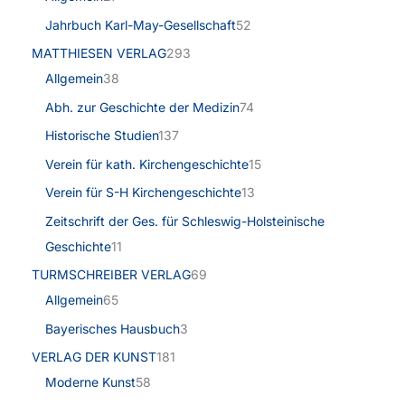
Jahrbuch Karl-May-Gesellschaft
52
MATTHIESEN VERLAG
293
Allgemein
38
Abh. zur Geschichte der Medizin
74
Historische Studien
137
Verein für kath. Kirchengeschichte
15
Verein für S-H Kirchengeschichte
13
Zeitschrift der Ges. für Schleswig-Holsteinische
Geschichte
11
TURMSCHREIBER VERLAG
69
Allgemein
65
Bayerisches Hausbuch
3
VERLAG DER KUNST
181
Moderne Kunst
58