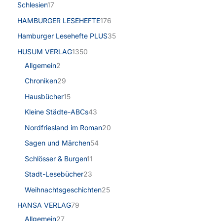
Schlesien
17
HAMBURGER LESEHEFTE
176
Hamburger Lesehefte PLUS
35
HUSUM VERLAG
1350
Allgemein
2
Chroniken
29
Hausbücher
15
Kleine Städte-ABCs
43
Nordfriesland im Roman
20
Sagen und Märchen
54
Schlösser & Burgen
11
Stadt-Lesebücher
23
Weihnachtsgeschichten
25
HANSA VERLAG
79
Allgemein
27