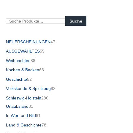
Suche
NEUERSCHEINUNGEN
47
AUSGEWÄHLTES
55
Weihnachten
88
Kochen & Backen
63
Geschichte
52
Volkskunde & Spielzeug
82
Schleswig-Holstein
286
Urlaubsland
81
In Wort und Bild
81
Land & Geschichte
78