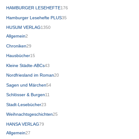
HAMBURGER LESEHEFTE
176
Hamburger Lesehefte PLUS
35
HUSUM VERLAG
1350
Allgemein
2
Chroniken
29
Hausbücher
15
Kleine Städte-ABCs
43
Nordfriesland im Roman
20
Sagen und Märchen
54
Schlösser & Burgen
11
Stadt-Lesebücher
23
Weihnachtsgeschichten
25
HANSA VERLAG
79
Allgemein
27