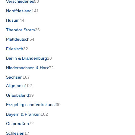
Verschiedenes
58
Nordfriesland
141
Husum
44
Theodor Storm
26
Plattdeutsch
54
Friesisch
32
Berlin & Brandenburg
28
Niedersachsen & Harz
72
Sachsen
167
Allgemein
102
Urlaubsland
39
Erzgebirgische Volkskunst
30
Bayern & Franken
102
Ostpreußen
72
Schlesien
17