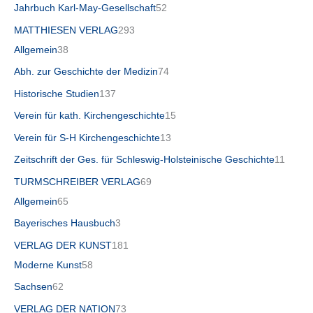
Jahrbuch Karl-May-Gesellschaft
52
MATTHIESEN VERLAG
293
Allgemein
38
Abh. zur Geschichte der Medizin
74
Historische Studien
137
Verein für kath. Kirchengeschichte
15
Verein für S-H Kirchengeschichte
13
Zeitschrift der Ges. für Schleswig-Holsteinische Geschichte
11
TURMSCHREIBER VERLAG
69
Allgemein
65
Bayerisches Hausbuch
3
VERLAG DER KUNST
181
Moderne Kunst
58
Sachsen
62
VERLAG DER NATION
73