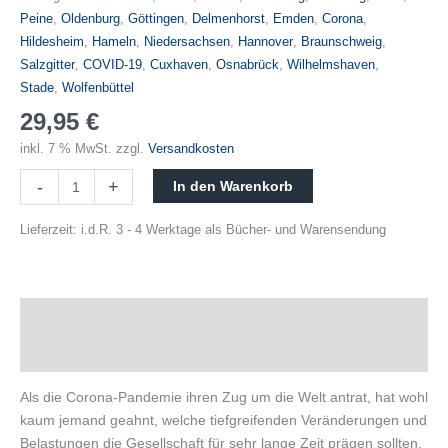
Peine
,
Oldenburg
,
Göttingen
,
Delmenhorst
,
Emden
,
Corona
,
Hildesheim
,
Hameln
,
Niedersachsen
,
Hannover
,
Braunschweig
,
Salzgitter
,
COVID-19
,
Cuxhaven
,
Osnabrück
,
Wilhelmshaven
,
Stade
,
Wolfenbüttel
29,95
€
inkl. 7 % MwSt.
zzgl.
Versandkosten
-
+
In den Warenkorb
Lieferzeit:
i.d.R. 3 - 4 Werktage als Bücher- und Warensendung
Beschreibung
Produktsicherheit
Als die Corona-Pandemie ihren Zug um die Welt antrat, hat wohl
kaum jemand geahnt, welche tiefgreifenden Veränderungen und
Belastungen die Gesellschaft für sehr lange Zeit prägen sollten.