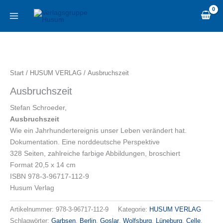
Zum
content
Inhalt
springen
Ausbruchszeit
Menge
Start
/
HUSUM VERLAG
/ Ausbruchszeit
Ausbruchszeit
Stefan Schroeder,
Ausbruchszeit
Wie ein Jahrhundertereignis unser Leben verändert hat.
Dokumentation. Eine norddeutsche Perspektive
328 Seiten, zahlreiche farbige Abbildungen, broschiert
Format 20,5 x 14 cm
ISBN 978-3-96717-112-9
Husum Verlag
Artikelnummer:
978-3-96717-112-9
Kategorie:
HUSUM VERLAG
Schlagwörter:
Garbsen
,
Berlin
,
Goslar
,
Wolfsburg
,
Lüneburg
,
Celle
,