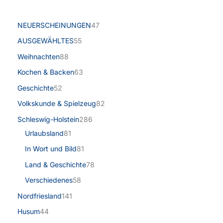
NEUERSCHEINUNGEN
47
AUSGEWÄHLTES
55
Weihnachten
88
Kochen & Backen
63
Geschichte
52
Volkskunde & Spielzeug
82
Schleswig-Holstein
286
Urlaubsland
81
In Wort und Bild
81
Land & Geschichte
78
Verschiedenes
58
Nordfriesland
141
Husum
44