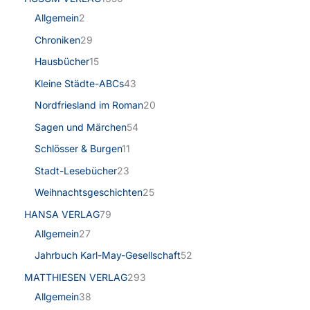
Allgemein
2
Chroniken
29
Hausbücher
15
Kleine Städte-ABCs
43
Nordfriesland im Roman
20
Sagen und Märchen
54
Schlösser & Burgen
11
Stadt-Lesebücher
23
Weihnachtsgeschichten
25
HANSA VERLAG
79
Allgemein
27
Jahrbuch Karl-May-Gesellschaft
52
MATTHIESEN VERLAG
293
Allgemein
38