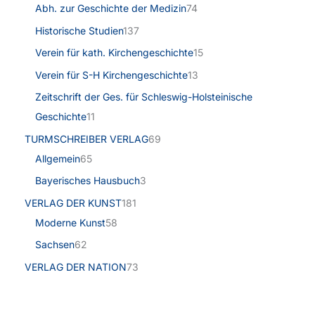
Abh. zur Geschichte der Medizin
74
Historische Studien
137
Verein für kath. Kirchengeschichte
15
Verein für S-H Kirchengeschichte
13
Zeitschrift der Ges. für Schleswig-Holsteinische
Geschichte
11
TURMSCHREIBER VERLAG
69
Allgemein
65
Bayerisches Hausbuch
3
VERLAG DER KUNST
181
Moderne Kunst
58
Sachsen
62
VERLAG DER NATION
73