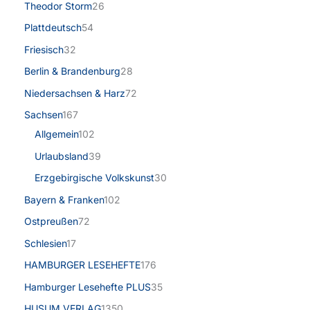
Theodor Storm
26
Plattdeutsch
54
Friesisch
32
Berlin & Brandenburg
28
Niedersachsen & Harz
72
Sachsen
167
Allgemein
102
Urlaubsland
39
Erzgebirgische Volkskunst
30
Bayern & Franken
102
Ostpreußen
72
Schlesien
17
HAMBURGER LESEHEFTE
176
Hamburger Lesehefte PLUS
35
HUSUM VERLAG
1350