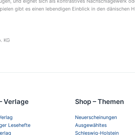
ügen, und eignet sich als kontrastives Nachschlagewerk od
pielen gibt es einen lebendigen Einblick in den dänischen
o. KG
– Verlage
Shop – Themen
erlag
Neuerscheinungen
er Lesehefte
Ausgewähltes
erlag
Schleswig-Holstein