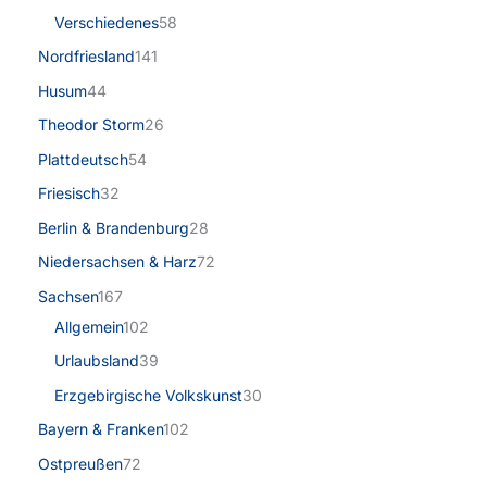
Verschiedenes
58
Nordfriesland
141
Husum
44
Theodor Storm
26
Plattdeutsch
54
Friesisch
32
Berlin & Brandenburg
28
Niedersachsen & Harz
72
Sachsen
167
Allgemein
102
Urlaubsland
39
Erzgebirgische Volkskunst
30
Bayern & Franken
102
Ostpreußen
72