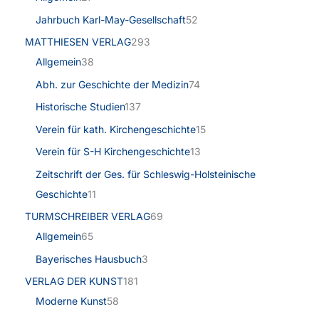
Jahrbuch Karl-May-Gesellschaft
52
MATTHIESEN VERLAG
293
Allgemein
38
Abh. zur Geschichte der Medizin
74
Historische Studien
137
Verein für kath. Kirchengeschichte
15
Verein für S-H Kirchengeschichte
13
Zeitschrift der Ges. für Schleswig-Holsteinische
Geschichte
11
TURMSCHREIBER VERLAG
69
Allgemein
65
Bayerisches Hausbuch
3
VERLAG DER KUNST
181
Moderne Kunst
58