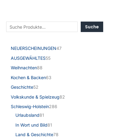
Suche
NEUERSCHEINUNGEN
47
AUSGEWÄHLTES
55
Weihnachten
88
Kochen & Backen
63
Geschichte
52
Volkskunde & Spielzeug
82
Schleswig-Holstein
286
Urlaubsland
81
In Wort und Bild
81
Land & Geschichte
78