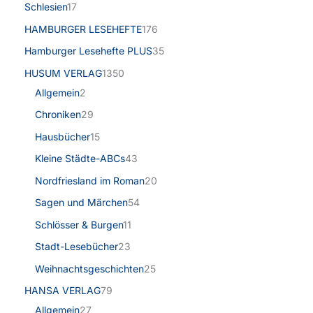
Schlesien
17
HAMBURGER LESEHEFTE
176
Hamburger Lesehefte PLUS
35
HUSUM VERLAG
1350
Allgemein
2
Chroniken
29
Hausbücher
15
Kleine Städte-ABCs
43
Nordfriesland im Roman
20
Sagen und Märchen
54
Schlösser & Burgen
11
Stadt-Lesebücher
23
Weihnachtsgeschichten
25
HANSA VERLAG
79
Allgemein
27