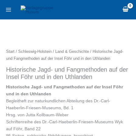
Zum
content
Inhalt
springen
Historische
Jagd-
und
Fangmethoden
Start
/
Schleswig-Holstein
/
Land & Geschichte
/ Historische Jagd-
auf
und Fangmethoden auf der Insel Föhr und in den Uthlanden
der
Historische Jagd- und Fangmethoden auf der
Insel
Insel Föhr und in den Uthlanden
Föhr
und
Historische Jagd- und Fangmethoden auf der Insel Föhr
in
und in den Uthlanden
den
Begleitheft zur naturkundlichen Abteilung des Dr.-Carl-
Uthlanden
Haeberlin-Friesen-Museums, Bd. 1
Menge
Hrsg. von Jutta Kollbaum-Weber
Schriftenreihe des Dr.-Carl-Haeberlin-Friesen-Museums Wyk
auf Föhr, Band 22
95 Seiten, zahlreiche Abbildungen, broschiert