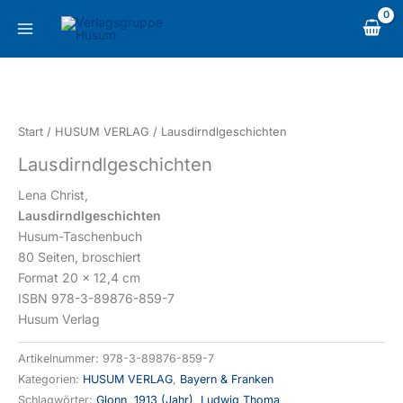
Zum
content
Inhalt
springen
Lausdirndlgeschichten
Menge
Start
/
HUSUM VERLAG
/ Lausdirndlgeschichten
Lausdirndlgeschichten
Lena Christ,
Lausdirndlgeschichten
Husum-Taschenbuch
80 Seiten, broschiert
Format 20 x 12,4 cm
ISBN 978-3-89876-859-7
Husum Verlag
Artikelnummer:
978-3-89876-859-7
Kategorien:
HUSUM VERLAG
,
Bayern & Franken
Schlagwörter:
Glonn
,
1913 (Jahr)
,
Ludwig Thoma
,