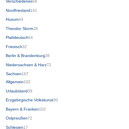
Verschiedenes
58
Nordfriesland
141
Husum
44
Theodor Storm
26
Plattdeutsch
54
Friesisch
32
Berlin & Brandenburg
28
Niedersachsen & Harz
72
Sachsen
167
Allgemein
102
Urlaubsland
39
Erzgebirgische Volkskunst
30
Bayern & Franken
102
Ostpreußen
72
Schlesien
17