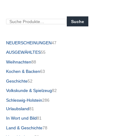
Suche
NEUERSCHEINUNGEN
47
AUSGEWÄHLTES
55
Weihnachten
88
Kochen & Backen
63
Geschichte
52
Volkskunde & Spielzeug
82
Schleswig-Holstein
286
Urlaubsland
81
In Wort und Bild
81
Land & Geschichte
78