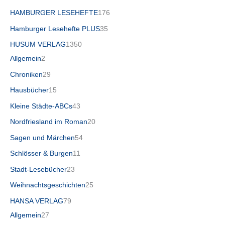
HAMBURGER LESEHEFTE
176
Hamburger Lesehefte PLUS
35
HUSUM VERLAG
1350
Allgemein
2
Chroniken
29
Hausbücher
15
Kleine Städte-ABCs
43
Nordfriesland im Roman
20
Sagen und Märchen
54
Schlösser & Burgen
11
Stadt-Lesebücher
23
Weihnachtsgeschichten
25
HANSA VERLAG
79
Allgemein
27