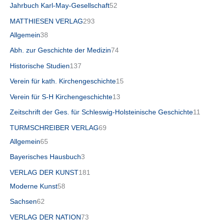
Jahrbuch Karl-May-Gesellschaft
52
MATTHIESEN VERLAG
293
Allgemein
38
Abh. zur Geschichte der Medizin
74
Historische Studien
137
Verein für kath. Kirchengeschichte
15
Verein für S-H Kirchengeschichte
13
Zeitschrift der Ges. für Schleswig-Holsteinische Geschichte
11
TURMSCHREIBER VERLAG
69
Allgemein
65
Bayerisches Hausbuch
3
VERLAG DER KUNST
181
Moderne Kunst
58
Sachsen
62
VERLAG DER NATION
73