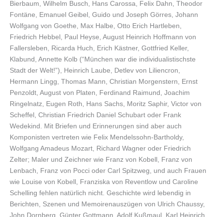
Bierbaum, Wilhelm Busch, Hans Carossa, Felix Dahn, Theodor
Fontäne, Emanuel Geibel, Guido und Joseph Görres, Johann
Wolfgang von Goethe, Max Halbe, Otto Erich Hartleben,
Friedrich Hebbel, Paul Heyse, August Heinrich Hoffmann von
Fallersleben, Ricarda Huch, Erich Kästner, Gottfried Keller,
Klabund, Annette Kolb (“München war die individualistischste
Stadt der Welt!”), Heinrich Laube, Detlev von Liliencron,
Hermann Lingg, Thomas Mann, Christian Morgenstern, Ernst
Penzoldt, August von Platen, Ferdinand Raimund, Joachim
Ringelnatz, Eugen Roth, Hans Sachs, Moritz Saphir, Victor von
Scheffel, Christian Friedrich Daniel Schubart oder Frank
Wedekind. Mit Briefen und Erinnerungen sind aber auch
Komponisten vertreten wie Felix Mendelssohn-Bartholdy,
Wolfgang Amadeus Mozart, Richard Wagner oder Friedrich
Zelter; Maler und Zeichner wie Franz von Kobell, Franz von
Lenbach, Franz von Pocci oder Carl Spitzweg, und auch Frauen
wie Louise von Kobell, Franziska von Reventlow und Caroline
Schelling fehlen natürlich nicht. Geschichte wird lebendig in
Berichten, Szenen und Memoirenauszügen von Ulrich Chaussy,
John Dornberg, Günter Gottmann, Adolf Kußmaul, Karl Heinrich