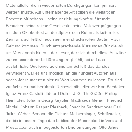
Materialfülle, die in wiederholten Durchgängen komprimiert
werden mußte. Auf unterhaltende Art sollten die vielfältigen
Facetten Münchens – seine Anziehungskraft auf fremde
Besucher, seine reiche Geschichte, seine Volksvergnügungen
mit dem Oktoberfest an der Spitze, sein Ruhm als kulturelles
Zentrum, schließlich auch seine eindrucksvollen Bauten – zur
Geltung kommen. Durch entsprechende Kürzungen (für die wir
um Verständnis bitten – der Leser, der sich durch diese Auszüge
zu umfassenderer Lektüre angeregt fühlt, sei auf das
ausführliche Quellenverzeichnis am Schluß des Bandes
verwiesen) war es uns möglich, an die hundert Autoren aus
sechs Jahrhunderten hier zu Wort kommen zu lassen. Da sind
zunächst einmal berühmte Reiseschriftsteller wie Karl Baedeker,
Ignaz Franz Castelli, Eduard Duller, J. G. Th. Gräße, Philipp
Hainhofer, Johann Georg Keyßler, Matthaeus Merian, Friedrich
Nicolai, Johann Kaspar Riesbeck, Joachim Sandrart oder Carl
Julius Weber. Sodann die Dichter, Meistersinger, Schriftsteller,
die bis in unsere Tage das Loblied der Musenstadt in Vers und
Prosa, aber auch in begeisterten Briefen sangen: Otto Julius