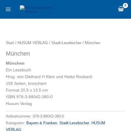
Zum
content
Inhalt
springen
München
Menge
Start
/
HUSUM VERLAG
/
Stadt-Lesebücher
/ München
München
München
Ein Lesebuch
Hrsg. von Diethard H Klein und Heike Rosbach
158 Seiten, broschiert
Format 20,5 x 13,5 cm
ISBN 978-3-88042-380-0
Husum Verlag
Artikelnummer:
978-3-88042-380-0
Kategorien:
Bayern & Franken
,
Stadt-Lesebücher
,
HUSUM
VERLAG