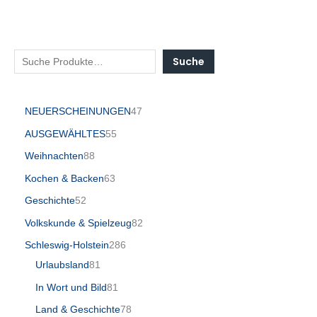
Suche
NEUERSCHEINUNGEN
47
AUSGEWÄHLTES
55
Weihnachten
88
Kochen & Backen
63
Geschichte
52
Volkskunde & Spielzeug
82
Schleswig-Holstein
286
Urlaubsland
81
In Wort und Bild
81
Land & Geschichte
78