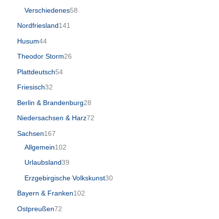
Verschiedenes
58
Nordfriesland
141
Husum
44
Theodor Storm
26
Plattdeutsch
54
Friesisch
32
Berlin & Brandenburg
28
Niedersachsen & Harz
72
Sachsen
167
Allgemein
102
Urlaubsland
39
Erzgebirgische Volkskunst
30
Bayern & Franken
102
Ostpreußen
72