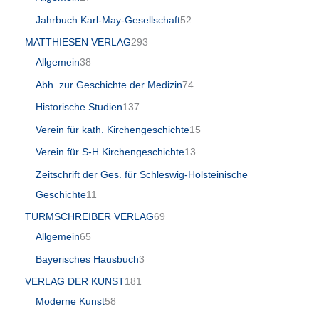
Jahrbuch Karl-May-Gesellschaft
52
MATTHIESEN VERLAG
293
Allgemein
38
Abh. zur Geschichte der Medizin
74
Historische Studien
137
Verein für kath. Kirchengeschichte
15
Verein für S-H Kirchengeschichte
13
Zeitschrift der Ges. für Schleswig-Holsteinische
Geschichte
11
TURMSCHREIBER VERLAG
69
Allgemein
65
Bayerisches Hausbuch
3
VERLAG DER KUNST
181
Moderne Kunst
58