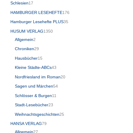
Schlesien
17
HAMBURGER LESEHEFTE
176
Hamburger Lesehefte PLUS
35
HUSUM VERLAG
1350
Allgemein
2
Chroniken
29
Hausbücher
15
Kleine Städte-ABCs
43
Nordfriesland im Roman
20
Sagen und Märchen
54
Schlösser & Burgen
11
Stadt-Lesebücher
23
Weihnachtsgeschichten
25
HANSA VERLAG
79
Allgemein
27