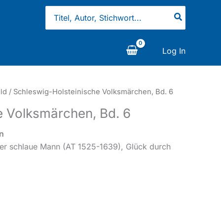
Search
for:
Log In
ld
/ Schleswig-Holsteinische Volksmärchen, Bd. 6
e Volksmärchen, Bd. 6
n
r schlaue Mann (AT 1525-1639), Glück durch