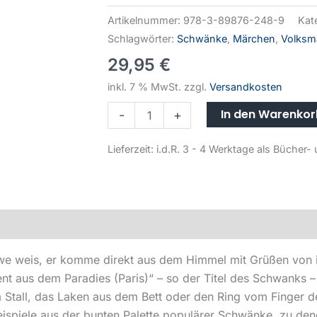
Artikelnummer:
978-3-89876-248-9
Kat
Schlagwörter:
Schwänke
,
Märchen
,
Volksm
29,95
€
inkl. 7 % MwSt.
zzgl.
Versandkosten
In den Warenko
-
+
Lieferzeit:
i.d.R. 3 - 4 Werktage als Büche
we weis, er komme direkt aus dem Himmel mit Grüßen von i
nt aus dem Paradies (Paris)“ – so der Titel des Schwanks –
tall, das Laken aus dem Bett oder den Ring vom Finger der
Beispiele aus der bunten Palette populärer Schwänke, zu de