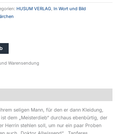
egorien:
HUSUM VERLAG
,
In Wort und Bild
ärchen
rb
r- und Warensendung
hrem seligen Mann, für den er dann Kleidung,
 ist dem „Meisterdieb“ durchaus ebenbürtig, der
 Herrin stehlen soll, um nur ein paar Proben
nen auch „Doktor Allwissend“, „Tapferes