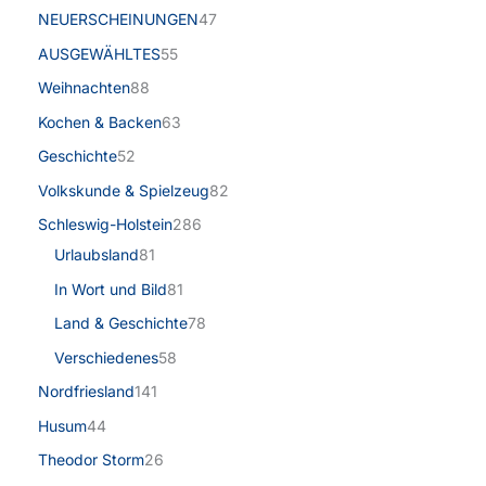
NEUERSCHEINUNGEN
47
AUSGEWÄHLTES
55
Weihnachten
88
Kochen & Backen
63
Geschichte
52
Volkskunde & Spielzeug
82
Schleswig-Holstein
286
Urlaubsland
81
In Wort und Bild
81
Land & Geschichte
78
Verschiedenes
58
Nordfriesland
141
Husum
44
Theodor Storm
26