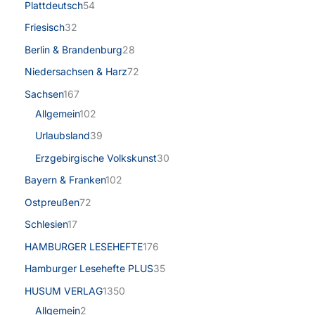
Plattdeutsch
54
Friesisch
32
Berlin & Brandenburg
28
Niedersachsen & Harz
72
Sachsen
167
Allgemein
102
Urlaubsland
39
Erzgebirgische Volkskunst
30
Bayern & Franken
102
Ostpreußen
72
Schlesien
17
HAMBURGER LESEHEFTE
176
Hamburger Lesehefte PLUS
35
HUSUM VERLAG
1350
Allgemein
2