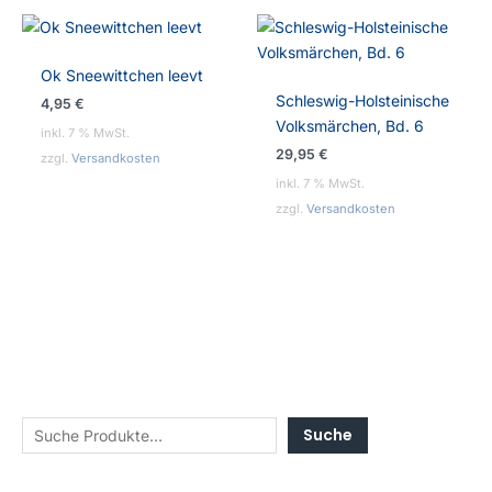
Ok Sneewittchen leevt
Schleswig-Holsteinische
4,95
€
Volksmärchen, Bd. 6
inkl. 7 % MwSt.
29,95
€
zzgl.
Versandkosten
inkl. 7 % MwSt.
zzgl.
Versandkosten
Suche