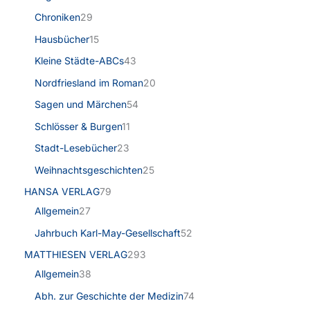
Chroniken
29
Hausbücher
15
Kleine Städte-ABCs
43
Nordfriesland im Roman
20
Sagen und Märchen
54
Schlösser & Burgen
11
Stadt-Lesebücher
23
Weihnachtsgeschichten
25
HANSA VERLAG
79
Allgemein
27
Jahrbuch Karl-May-Gesellschaft
52
MATTHIESEN VERLAG
293
Allgemein
38
Abh. zur Geschichte der Medizin
74