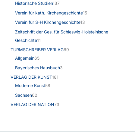
Historische Studien
137
Verein für kath. Kirchengeschichte
15
Verein für S-H Kirchengeschichte
13
Zeitschrift der Ges. für Schleswig-Holsteinische
Geschichte
11
TURMSCHREIBER VERLAG
69
Allgemein
65
Bayerisches Hausbuch
3
VERLAG DER KUNST
181
Moderne Kunst
58
Sachsen
62
VERLAG DER NATION
73