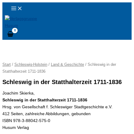
Zum
content
Inhalt
springen
Schleswig
in
der
Start
/
Schleswig-Holstein
/
Land & Geschichte
/ Schleswig in der
Statthalterzeit
Statthalterzeit 1711-1836
1711-
Schleswig in der Statthalterzeit 1711-1836
1836
Menge
Joachim Skierka,
Schleswig in der Statthalterzeit 1711-1836
Hrsg. von Gesellschaft f. Schleswiger Stadtgeschichte e.V.
412 Seiten, zahlreiche Abbildungen, gebunden
ISBN 978-3-88042-575-0
Husum Verlag