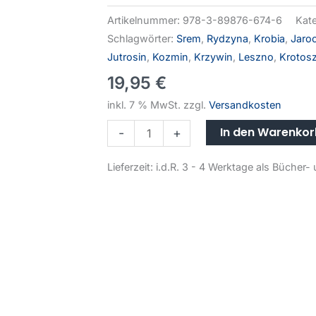
Artikelnummer:
978-3-89876-674-6
Kat
Schlagwörter:
Srem
,
Rydzyna
,
Krobia
,
Jaroc
Jutrosin
,
Kozmin
,
Krzywin
,
Leszno
,
Krotos
19,95
€
inkl. 7 % MwSt.
zzgl.
Versandkosten
In den Warenko
-
+
Lieferzeit:
i.d.R. 3 - 4 Werktage als Büche