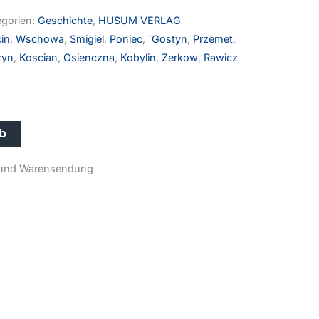
egorien:
Geschichte
,
HUSUM VERLAG
in
,
Wschowa
,
Smigiel
,
Poniec
,
´Gostyn
,
Przemet
,
zyn
,
Koscian
,
Osienczna
,
Kobylin
,
Zerkow
,
Rawicz
Alternative:
rb
r- und Warensendung