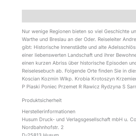
Beschreibung
Produktsicherheit
Nur wenige Regionen bieten so viel Geschichte u
Warthe und Breslau an der Oder. Reiseleiter Andr
gibt: Historische Innenstädte und alte Adelsschlö
einer liebenswerten Landschaft und ihrer Bewohne
einen kurzen Abriss über historische Episoden u
Reiselesebuch ab. Folgende Orte finden Sie in d
Koscian Kozmin Wlkp. Krobia Krotoszyn Krzemie
P Piaski Poniec Przemet R Rawicz Rydzyna S S
Produktsicherheit
Herstellerinformationen
Husum Druck- und Verlagsgesellschaft mbH u. C
Nordbahnhofstr. 2
D-25813 Husum