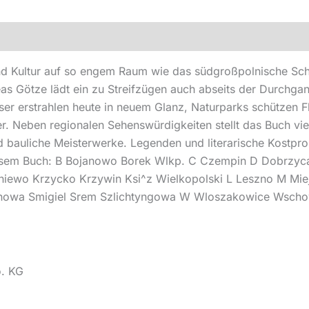
nd Kultur auf so engem Raum wie das südgroßpolnische Sch
eas Götze lädt ein zu Streifzügen auch abseits der Durchga
sser erstrahlen heute in neuem Glanz, Naturparks schützen 
r. Neben regionalen Sehenswürdigkeiten stellt das Buch vie
nd bauliche Meisterwerke. Legenden und literarische Kostp
iesem Buch: B Bojanowo Borek Wlkp. C Czempin D Dobrzyca 
niewo Krzycko Krzywin Ksi^z Wielkopolski L Leszno M Mi
arnowa Smigiel Srem Szlichtyngowa W Wloszakowice Wsch
o. KG