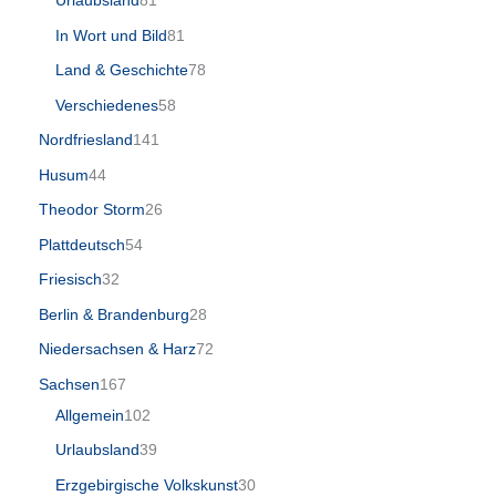
Urlaubsland
81
In Wort und Bild
81
Land & Geschichte
78
Verschiedenes
58
Nordfriesland
141
Husum
44
Theodor Storm
26
Plattdeutsch
54
Friesisch
32
Berlin & Brandenburg
28
Niedersachsen & Harz
72
Sachsen
167
Allgemein
102
Urlaubsland
39
Erzgebirgische Volkskunst
30