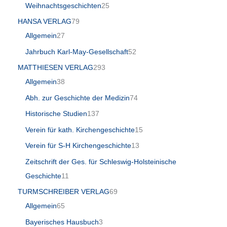
Weihnachtsgeschichten
25
HANSA VERLAG
79
Allgemein
27
Jahrbuch Karl-May-Gesellschaft
52
MATTHIESEN VERLAG
293
Allgemein
38
Abh. zur Geschichte der Medizin
74
Historische Studien
137
Verein für kath. Kirchengeschichte
15
Verein für S-H Kirchengeschichte
13
Zeitschrift der Ges. für Schleswig-Holsteinische
Geschichte
11
TURMSCHREIBER VERLAG
69
Allgemein
65
Bayerisches Hausbuch
3