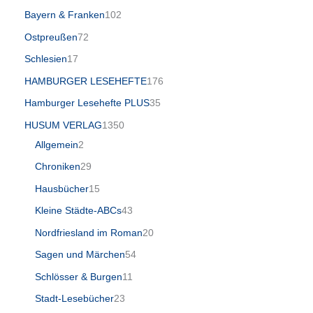
Bayern & Franken
102
Ostpreußen
72
Schlesien
17
HAMBURGER LESEHEFTE
176
Hamburger Lesehefte PLUS
35
HUSUM VERLAG
1350
Allgemein
2
Chroniken
29
Hausbücher
15
Kleine Städte-ABCs
43
Nordfriesland im Roman
20
Sagen und Märchen
54
Schlösser & Burgen
11
Stadt-Lesebücher
23