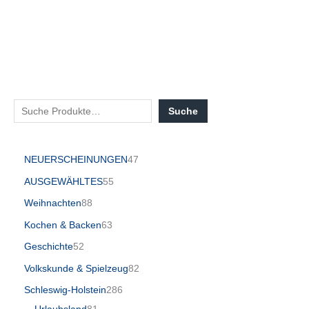
Suche
NEUERSCHEINUNGEN
47
AUSGEWÄHLTES
55
Weihnachten
88
Kochen & Backen
63
Geschichte
52
Volkskunde & Spielzeug
82
Schleswig-Holstein
286