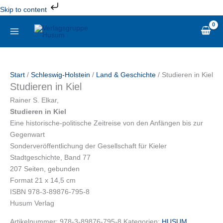
Zum
Skip to content
Inhalt
Studieren
springen
in
Kiel
Menge
Start
/
Schleswig-Holstein
/
Land & Geschichte
/ Studieren in Kiel
Studieren in Kiel
Rainer S. Elkar,
Studieren in Kiel
Eine historische-politische Zeitreise von den Anfängen bis zur
Gegenwart
Sonderveröffentlichung der Gesellschaft für Kieler
Stadtgeschichte, Band 77
207 Seiten, gebunden
Format 21 x 14,5 cm
ISBN 978-3-89876-795-8
Husum Verlag
Artikelnummer:
978-3-89876-795-8
Kategorien:
HUSUM