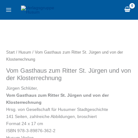
Zum
content
Inhalt
springen
Vom
Gasthaus
zum
Ritter
Start
/
Husum
/ Vom Gasthaus zum Ritter St. Jürgen und von der
St.
Klosterrechnung
Jürgen
Vom Gasthaus zum Ritter St. Jürgen und von
und
der Klosterrechnung
von
der
Jürgen Schlüter,
Klosterrechnung
Vom Gasthaus zum Ritter St. Jürgen und von der
Menge
Klosterrechnung
Hrsg. von Gesellschaft für Husumer Stadtgeschichte
141 Seiten, zahlreiche Abbildungen, broschiert
Format 24 x 17 cm
ISBN 978-3-89876-362-2
Husum Verlag