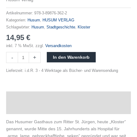
Artikelnummer:
978-3-89876-362-2
Kategorien:
Husum
,
HUSUM VERLAG
Schlagwörter:
Husum
,
Stadtgeschichte
,
Kloster
14,95
€
inkl. 7 % MwSt.
zzgl.
Versandkosten
-
+
In den Warenkorb
Lieferzeit:
i.d.R. 3 - 4 Werktage als Bücher- und Warensendung
Beschreibung
Produktsicherheit
Das Husumer Gasthaus zum Ritter St. Jürgen, heute „Kloster“
genannt, wurde Mitte des 15. Jahrhunderts als Hospital für
„arme, lame, gebreckhafftighe, seken“ gegründet und war seit