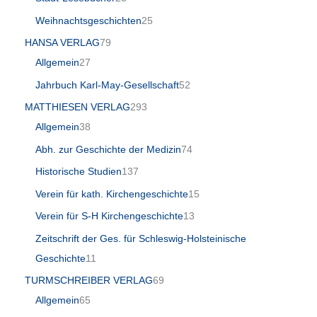
Weihnachtsgeschichten
25
HANSA VERLAG
79
Allgemein
27
Jahrbuch Karl-May-Gesellschaft
52
MATTHIESEN VERLAG
293
Allgemein
38
Abh. zur Geschichte der Medizin
74
Historische Studien
137
Verein für kath. Kirchengeschichte
15
Verein für S-H Kirchengeschichte
13
Zeitschrift der Ges. für Schleswig-Holsteinische
Geschichte
11
TURMSCHREIBER VERLAG
69
Allgemein
65