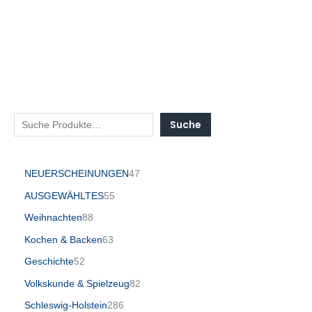
Suche
NEUERSCHEINUNGEN
47
AUSGEWÄHLTES
55
Weihnachten
88
Kochen & Backen
63
Geschichte
52
Volkskunde & Spielzeug
82
Schleswig-Holstein
286