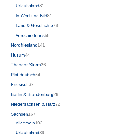
Urlaubsland
81
In Wort und Bild
81
Land & Geschichte
78
Verschiedenes
58
Nordfriesland
141
Husum
44
Theodor Storm
26
Plattdeutsch
54
Friesisch
32
Berlin & Brandenburg
28
Niedersachsen & Harz
72
Sachsen
167
Allgemein
102
Urlaubsland
39