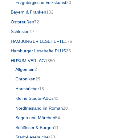
Erzgebirgische Volkskunst
30
Bayern & Franken
102
Ostpreußen
72
Schlesien
17
HAMBURGER LESEHEFTE
176
Hamburger Lesehefte PLUS
35
HUSUM VERLAG
1350
Allgemein
2
Chroniken
29
Hausbücher
15
Kleine Städte-ABCs
43
Nordfriesland im Roman
20
Sagen und Märchen
54
Schlösser & Burgen
11
Stadt-Lesebücher
23