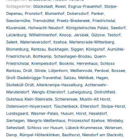
Schlagwörter:
Glückstadt
,
Roest
,
Esgrus-Frauenhof
,
Stolpe-
Depenau
,
Pronstorf
,
Blumenhof
,
Dobersdorf
,
Panker
,
Seestermühe
,
Tremsbüttel
,
Preetz-Bredeneek
,
Friedrichstal
,
Kluvensiek
,
Hohwacht-Neudorf
,
Königsteinsches Palais
,
Seedorf
,
LaUenburg
,
Wilhelminenhof
,
Knoop
,
Jersbek
,
Gülzow
,
Testorf
,
Selent
,
Waterneversdorf
,
Itzehoe
,
Martensrade-Wittenberg
,
Blomenburg
,
Rantzau
,
Buckhagen
,
Siggen
,
Königshof
,
Aumühle-
Friedrichsruh
,
Bothkamp
,
Schashagen-Brodau
,
Quern-
Friedrichstal
,
Krempelsdorf
,
Booknis
,
Herrenhaus
,
Schloss
Rantzau
,
Drült
,
Glinde
,
Lütjenhorn
,
Weißenrode
,
Perdoel
,
Bossee
,
Groß Gladebrügge-Traventhal
,
Salzau
,
Mehlbek
,
Hagen
,
Stoltebüll-Drült
,
Altenkrempe-Hasselburg
,
Achterwehr-
Marutendorf
,
Wangls-Ehlerstorf
,
Ludwigsburg
,
Dollrottfeld
,
Gutshaus Klein-Steinrade
,
Schierensee
,
Mustin-Alt Horst
,
Oldenswort-Hoyerswort
,
Tüschenbeck
,
Ehlerstorf
,
Stolpe-Horst
,
Lundsgaard
,
Wasmer-Palais
,
Husum
,
Horst
,
Haseldorf
,
Sierhagen
,
Wangrls-Weißenhaus
,
Prinzesshof Itzehoe
,
Windeby
,
Sehestadt
,
Schloss vor Husum
,
Lübeck-Krummesse
,
Wotersen
,
Damp
,
Rümpel-Höltenklinken
,
Basthorst
,
Niendorf am Stecknitz
,