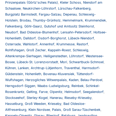
Prinzenpalais (Görtz'sches Palais)
,
Kieler Schoss
,
Niendorf am
Schaalsee
,
Neukirchen-Löhrstorf
,
Lürschau-Falkenberg
,
Burgplatz Barmstedt
,
Fargau-Salzau
,
Depenau
,
Schleswig-
Holstein
,
Brodau
,
Thumby-Grünholz
,
Hemmelmark
,
Krummendiek
,
Falkenberg
,
Göhl-Gaarz
,
Gutshof und Amtssitz Steinhorst
,
Neudorf
,
Bad Oldesloe-Blumenhof
,
Lensahn-Petersdorf
,
Holtsee-
Hohenlieth
,
Dalldorf
,
Osdorf-Borghorst
,
Lübeck-Niendorf
,
Osterrade
,
Wahlstorf
,
Annenhof
,
Krummesse
,
Rastorf
,
Rohlfshagen
,
Groß Zecher
,
Kappeln-Roest
,
Schleswig
,
Altenkrempe-Sierhagen
,
Heiligenstedten
,
Löhrstorf
,
Westensee-
Bosee
,
Lübeck-St. Lorenzvorstadt
,
Mori
,
Schwartbuck-Schmoel
,
Kühren
,
Lanken
,
Archtrup-Lütjenhorn
,
Traventhal
,
Harmsdorf-
Güldenstein
,
Hohenlieth
,
Bovenau-Kluvensiek
,
Tüttendorf-
Wulfshagen
,
Herzogliches Witwenpalais
,
Kaden
,
Belau-Perdoel
,
Herngsdorf-Siggen
,
Waabs-Ludwigsburg
,
Reinbek
,
Schinkel-
Rosenkrantz
,
Gelting
,
Farve
,
Olpenitz
,
Helmsdorf
,
Seegalendorf
,
Stockseehof
,
Sterley-Kogel
,
Hanerau
,
Rieseby-Krieseby
,
Hasselburg
,
Groß Weeden
,
Krieseby
,
Bad Oldesloe-
Altfresenburg
,
Klein Nordsee
,
Palais
,
Groß Sarau-Tüschenbek
,
Kappeln-Olpenitz
,
Glasau
,
Bliestorf
,
Ratzburg
,
Jagdpavillon