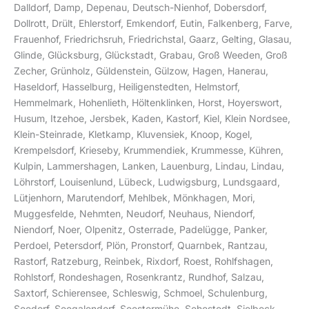
Dalldorf, Damp, Depenau, Deutsch-Nienhof, Dobersdorf,
Dollrott, Drült, Ehlerstorf, Emkendorf, Eutin, Falkenberg, Farve,
Frauenhof, Friedrichsruh, Friedrichstal, Gaarz, Gelting, Glasau,
Glinde, Glücksburg, Glückstadt, Grabau, Groß Weeden, Groß
Zecher, Grünholz, Güldenstein, Gülzow, Hagen, Hanerau,
Haseldorf, Hasselburg, Heiligenstedten, Helmstorf,
Hemmelmark, Hohenlieth, Höltenklinken, Horst, Hoyerswort,
Husum, Itzehoe, Jersbek, Kaden, Kastorf, Kiel, Klein Nordsee,
Klein-Steinrade, Kletkamp, Kluvensiek, Knoop, Kogel,
Krempelsdorf, Krieseby, Krummendiek, Krummesse, Kühren,
Kulpin, Lammershagen, Lanken, Lauenburg, Lindau, Lindau,
Löhrstorf, Louisenlund, Lübeck, Ludwigsburg, Lundsgaard,
Lütjenhorn, Marutendorf, Mehlbek, Mönkhagen, Mori,
Muggesfelde, Nehmten, Neudorf, Neuhaus, Niendorf,
Niendorf, Noer, Olpenitz, Osterrade, Padelügge, Panker,
Perdoel, Petersdorf, Plön, Pronstorf, Quarnbek, Rantzau,
Rastorf, Ratzeburg, Reinbek, Rixdorf, Roest, Rohlfshagen,
Rohlstorf, Rondeshagen, Rosenkrantz, Rundhof, Salzau,
Saxtorf, Schierensee, Schleswig, Schmoel, Schulenburg,
Seedorf, Seegalendorf, Seestermühe, Sehestedt, Sielbeck,