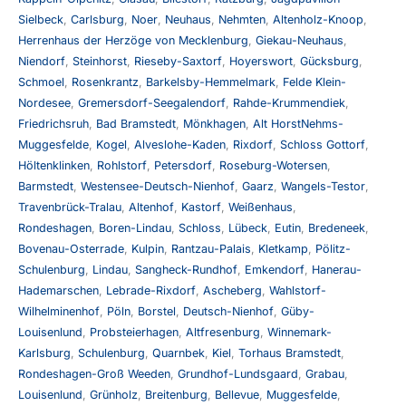
Sielbeck
,
Carlsburg
,
Noer
,
Neuhaus
,
Nehmten
,
Altenholz-Knoop
,
Herrenhaus der Herzöge von Mecklenburg
,
Giekau-Neuhaus
,
Niendorf
,
Steinhorst
,
Rieseby-Saxtorf
,
Hoyerswort
,
Gücksburg
,
Schmoel
,
Rosenkrantz
,
Barkelsby-Hemmelmark
,
Felde Klein-
Nordesee
,
Gremersdorf-Seegalendorf
,
Rahde-Krummendiek
,
Friedrichsruh
,
Bad Bramstedt
,
Mönkhagen
,
Alt HorstNehms-
Muggesfelde
,
Kogel
,
Alveslohe-Kaden
,
Rixdorf
,
Schloss Gottorf
,
Höltenklinken
,
Rohlstorf
,
Petersdorf
,
Roseburg-Wotersen
,
Barmstedt
,
Westensee-Deutsch-Nienhof
,
Gaarz
,
Wangels-Testor
,
Travenbrück-Tralau
,
Altenhof
,
Kastorf
,
Weißenhaus
,
Rondeshagen
,
Boren-Lindau
,
Schloss
,
Lübeck
,
Eutin
,
Bredeneek
,
Bovenau-Osterrade
,
Kulpin
,
Rantzau-Palais
,
Kletkamp
,
Pölitz-
Schulenburg
,
Lindau
,
Sangheck-Rundhof
,
Emkendorf
,
Hanerau-
Hademarschen
,
Lebrade-Rixdorf
,
Ascheberg
,
Wahlstorf-
Wilhelminenhof
,
Pöln
,
Borstel
,
Deutsch-Nienhof
,
Güby-
Louisenlund
,
Probsteierhagen
,
Altfresenburg
,
Winnemark-
Karlsburg
,
Schulenburg
,
Quarnbek
,
Kiel
,
Torhaus Bramstedt
,
Rondeshagen-Groß Weeden
,
Grundhof-Lundsgaard
,
Grabau
,
Louisenlund
,
Grünholz
,
Breitenburg
,
Bellevue
,
Muggesfelde
,