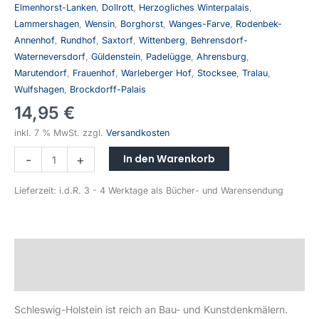
Elmenhorst-Lanken
,
Dollrott
,
Herzogliches Winterpalais
,
Lammershagen
,
Wensin
,
Borghorst
,
Wanges-Farve
,
Rodenbek-
Annenhof
,
Rundhof
,
Saxtorf
,
Wittenberg
,
Behrensdorf-
Waterneversdorf
,
Güldenstein
,
Padelügge
,
Ahrensburg
,
Marutendorf
,
Frauenhof
,
Warleberger Hof
,
Stocksee
,
Tralau
,
Wulfshagen
,
Brockdorff-Palais
14,95
€
inkl. 7 % MwSt.
zzgl.
Versandkosten
In den Warenkorb
-
+
Lieferzeit:
i.d.R. 3 - 4 Werktage als Bücher- und Warensendung
Beschreibung
Produktsicherheit
Schleswig-Holstein ist reich an Bau- und Kunstdenkmälern.