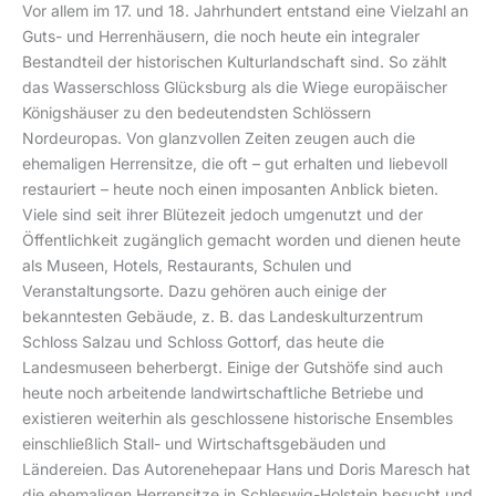
Vor allem im 17. und 18. Jahrhundert entstand eine Vielzahl an
Guts- und Herrenhäusern, die noch heute ein integraler
Bestandteil der historischen Kulturlandschaft sind. So zählt
das Wasserschloss Glücksburg als die Wiege europäischer
Königshäuser zu den bedeutendsten Schlössern
Nordeuropas. Von glanzvollen Zeiten zeugen auch die
ehemaligen Herrensitze, die oft – gut erhalten und liebevoll
restauriert – heute noch einen imposanten Anblick bieten.
Viele sind seit ihrer Blütezeit jedoch umgenutzt und der
Öffentlichkeit zugänglich gemacht worden und dienen heute
als Museen, Hotels, Restaurants, Schulen und
Veranstaltungsorte. Dazu gehören auch einige der
bekanntesten Gebäude, z. B. das Landeskulturzentrum
Schloss Salzau und Schloss Gottorf, das heute die
Landesmuseen beherbergt. Einige der Gutshöfe sind auch
heute noch arbeitende landwirtschaftliche Betriebe und
existieren weiterhin als geschlossene historische Ensembles
einschließlich Stall- und Wirtschaftsgebäuden und
Ländereien. Das Autorenehepaar Hans und Doris Maresch hat
die ehemaligen Herrensitze in Schleswig-Holstein besucht und