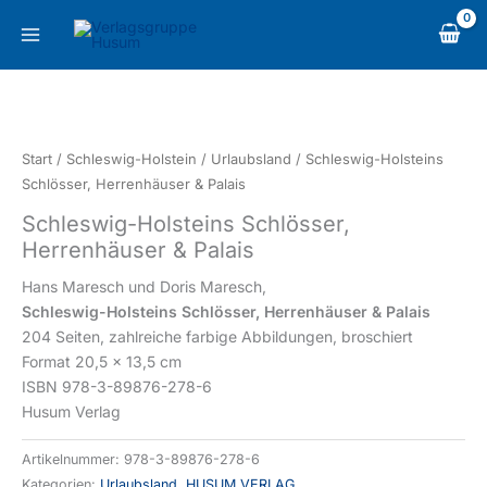
Zum
content
Inhalt
springen
Schleswig-
Holsteins
Schlösser,
Start
/
Schleswig-Holstein
/
Urlaubsland
/ Schleswig-Holsteins
Herrenhäuser
Schlösser, Herrenhäuser & Palais
&
Schleswig-Holsteins Schlösser,
Palais
Herrenhäuser & Palais
Menge
Hans Maresch und Doris Maresch,
Schleswig-Holsteins Schlösser, Herrenhäuser & Palais
204 Seiten, zahlreiche farbige Abbildungen, broschiert
Format 20,5 x 13,5 cm
ISBN 978-3-89876-278-6
Husum Verlag
Artikelnummer:
978-3-89876-278-6
Kategorien:
Urlaubsland
,
HUSUM VERLAG